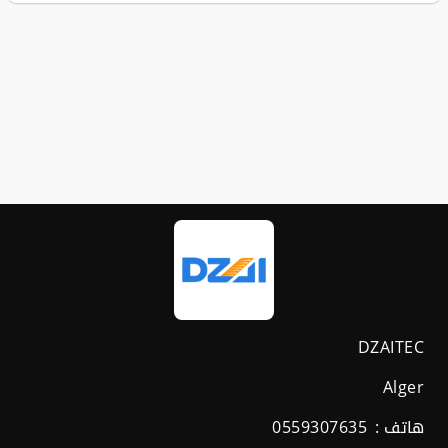
DZAITEC
Alger
هاتف :
0559307635