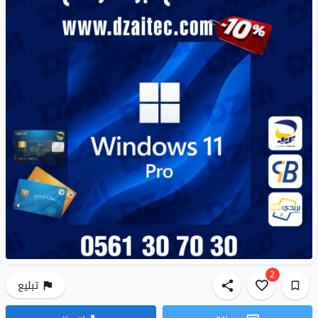
2
تبليع