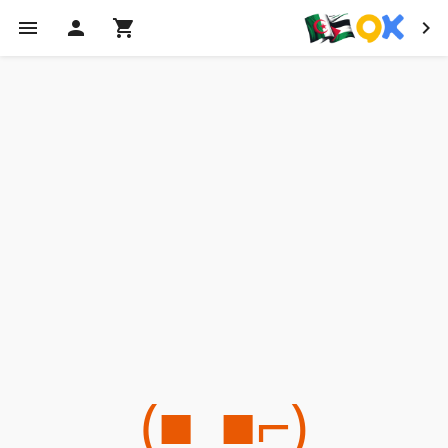
(⌐■_■)