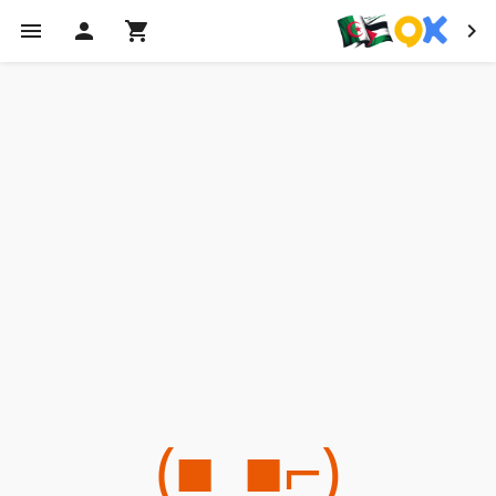
(⌐■_■)