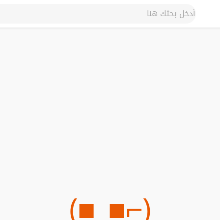
(⌐■_■)