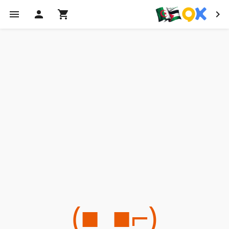
(⌐■_■)