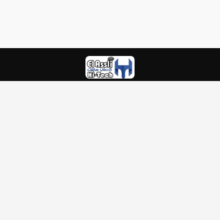
EL ASSLI HI TECH
Cite AADL I Bat N° 8
هاتف :
0560222743
بريد الالكتروني :
contact@elasslihitech.com
الرئيسية
اتصل بنا
الشروط العامة للاستخدام