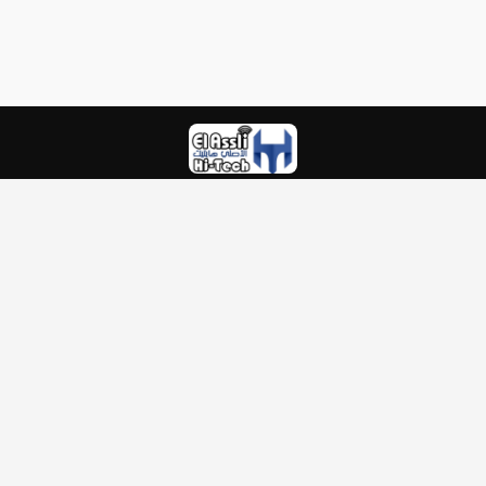
EL ASSLI HI TECH
Cite AADL I Bat N° 8
Téléphone :
0560222743
E-mail :
contact@elasslihitech.com
Accueil
Contact
Conditions d'utilisation