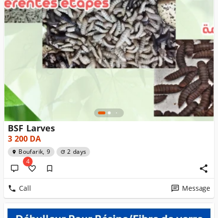
BSF Larves
3 200
DA
Boufarik, 9
2 days
4
Call
Message