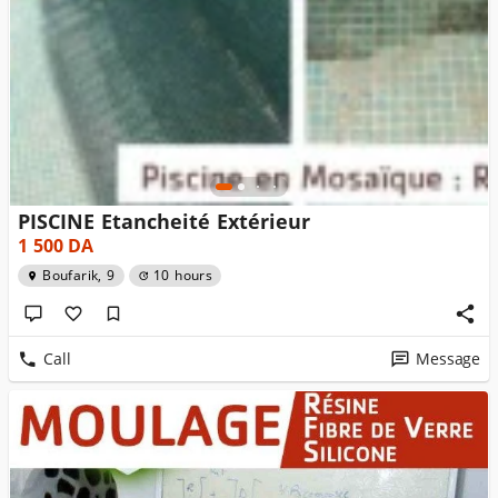
PISCINE Etancheité Extérieur
1 500
DA
Boufarik, 9
10 hours
Call
Message