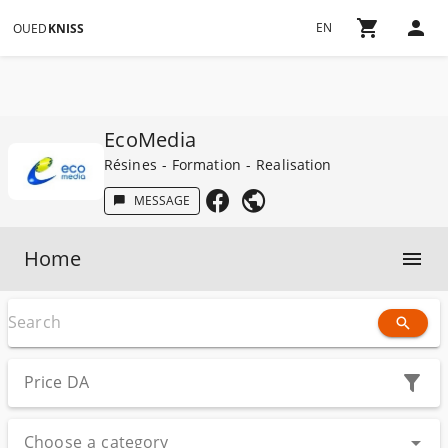
EN
OUED
KNISS
EcoMedia
Résines - Formation - Realisation
MESSAGE
Home
Price
DA
Choose a category