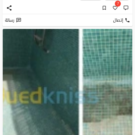
7
إتصال
رسالة