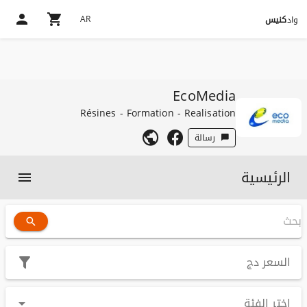
AR
واد
كنيس
EcoMedia
Résines - Formation - Realisation
رسالة
الرئيسية
السعر
دج
اختر الفئة