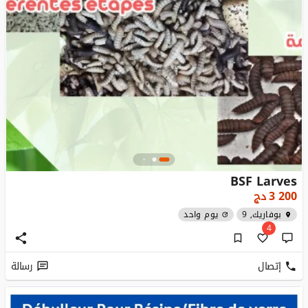
BSF Larves
3 200
دج
بوفاريك, 9
يوم واحد
4
إتصال
رسالة