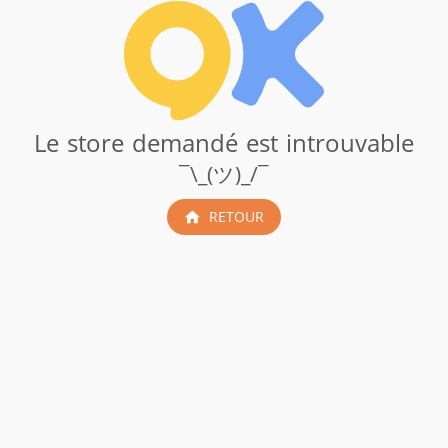
Le store demandé est introuvable
¯\_(ツ)_/¯
RETOUR