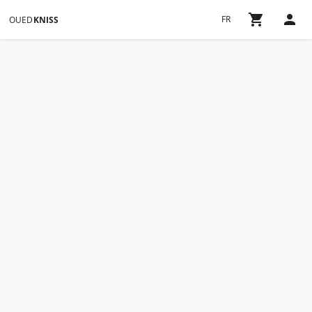
FR
OUED
KNISS