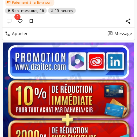
Paiement à la livraison
Beni messous, 16
15 heures
2
Appeler
Message