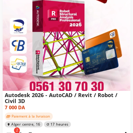
Autodesk 2026 - AutoCAD / Revit / Robot /
Civil 3D
7 000
DA
Paiement à la livraison
Alger centre, 16
17 heures
2