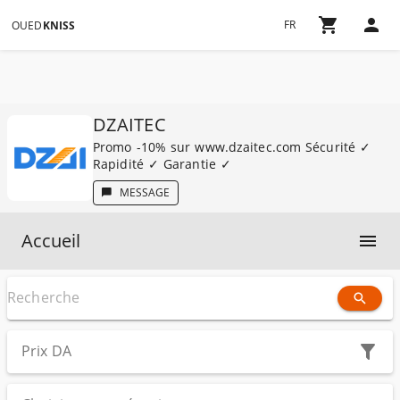
FR
OUED
KNISS
DZAITEC
Promo -10% sur www.dzaitec.com Sécurité ✓
Rapidité ✓ Garantie ✓
MESSAGE
Accueil
Prix
DA