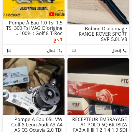
Pompe À Eau 1.0 Tsi 1.5
TSI 300 Tsi VAG D'origine
Bobine D'allumage
100% : Golf 8 T-Roc ...
RANGE ROVER SPORT
SVR 5.0L V8
1
دج
إتصال
إتصال
Pompe À Eau 05L VW
RECEPTEUR EMBRAYAGE
Golf 8 Leon Audi A3 A4
A1 POLO 6Q 6R IBIZA
A6 Q3 Octavia 2.0 TDI
FABIA II III 1.2 1.4 1.9 SDI