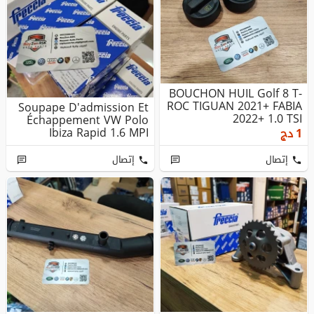
BOUCHON HUIL Golf 8 T-
ROC TIGUAN 2021+ FABIA
Soupape D'admission Et
2022+ 1.0 TSI
Échappement VW Polo
Ibiza Rapid 1.6 MPI
1
دج
إتصال
إتصال