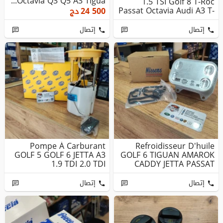
Octavia Q3 Q5 A3 Tigua...
1.5 TSI Golf 8 T-Roc
Passat Octavia Audi A3 T-
24 500
دج
Cr...
إتصال
إتصال
Pompe À Carburant
Refroidisseur D'huile
GOLF 5 GOLF 6 JETTA A3
GOLF 6 TIGUAN AMAROK
1.9 TDI 2.0 TDI
CADDY JETTA PASSAT
OCTAVIA ...
إتصال
إتصال