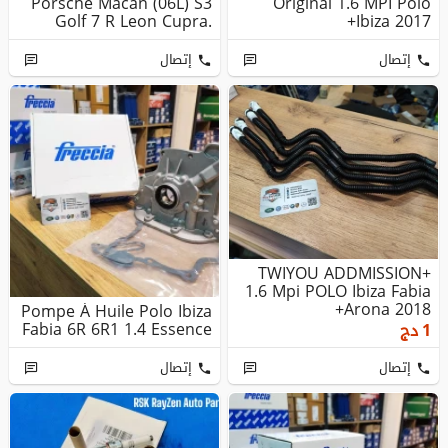
Porsche Macan (06L) S3
Original 1.6 MPI Polo
Golf 7 R Leon Cupra.
Ibiza 2017+
VWAG D'o...
إتصال
إتصال
+TWIYOU ADDMISSION
1.6 Mpi POLO Ibiza Fabia
Arona 2018+
Pompe À Huile Polo Ibiza
Fabia 6R 6R1 1.4 Essence
1
دج
إتصال
إتصال