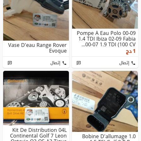
Pompe À Eau Polo 00-09
1.4 TDI Ibiza 02-09 Fabia
00-07 1.9 TDI (100 CV...
Vase D'eau Range Rover
Evoque
1
دج
إتصال
إتصال
Kit De Distribution 04L
Continental Golf 7 Leon
Bobine D'allumage 1.0