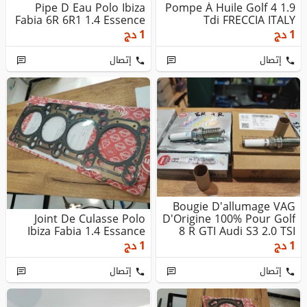
Pipe D Eau Polo Ibiza
Pompe À Huile Golf 4 1.9
Fabia 6R 6R1 1.4 Essence
Tdi FRECCIA ITALY
1
دج
1
دج
إتصال
إتصال
Bougie D'allumage VAG
Joint De Culasse Polo
D'Origine 100% Pour Golf
Ibiza Fabia 1.4 Essance
8 R GTI Audi S3 2.0 TSI
1
دج
1
دج
إتصال
إتصال