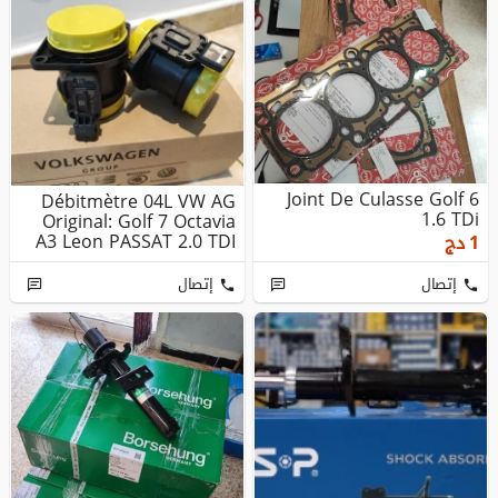
Joint De Culasse Golf 6
Débitmètre 04L VW AG
1.6 TDi
Original: Golf 7 Octavia
A3 Leon PASSAT 2.0 TDI
1
دج
2...
إتصال
إتصال