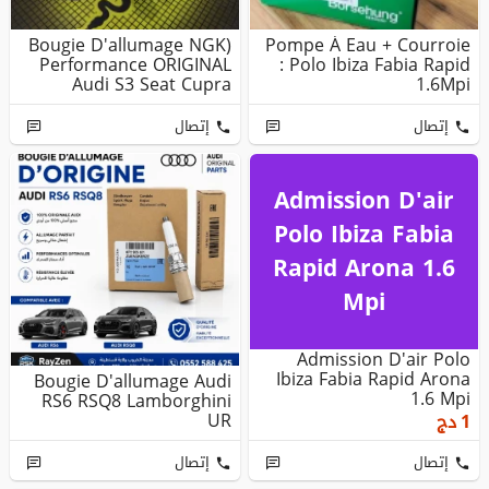
(Bougie D'allumage NGK
Pompe À Eau + Courroie
Performance ORIGINAL
: Polo Ibiza Fabia Rapid
Audi S3 Seat Cupra
1.6Mpi
Porsche...
إتصال
إتصال
Admission D'air
Polo Ibiza Fabia
Rapid Arona 1.6
Mpi
Admission D'air Polo
Ibiza Fabia Rapid Arona
Bougie D'allumage Audi
1.6 Mpi
RS6 RSQ8 Lamborghini
UR
1
دج
إتصال
إتصال