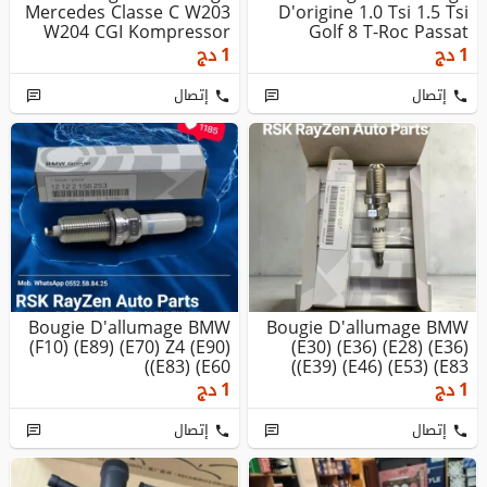
Mercedes Classe C W203
D'origine 1.0 Tsi 1.5 Tsi
W204 CGI Kompressor
Golf 8 T-Roc Passat
Octavi...
1
دج
1
دج
إتصال
إتصال
Bougie D'allumage BMW
Bougie D'allumage BMW
(F10) (E89) (E70) Z4 (E90)
(E30) (E36) (E28) (E36)
(E83) (E60)
(E39) (E46) (E53) (E83)
1
دج
1
دج
إتصال
إتصال