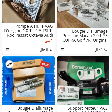
Pompe À Huile VAG
D'origine 1.0 Tsi 1.5 TSI T-
Bougie D'allumage
Roc Passat Octavia Audi
Porsche Macan 2.0 L S3
...
CUPRA Golf 7R. Original
1
دج
Quali...
إتصال
إتصال
Bougie D'allumage
Support Moteur VAG