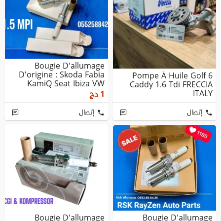
Bougie D'allumage
D'origine : Skoda Fabia
Pompe À Huile Golf 6
KamiQ Seat Ibiza VW
Caddy 1.6 Tdi FRECCIA
Polo 1.0...
ITALY
1
دج
إتصال
إتصال
Bougie D'allumage
Bougie D'allumage