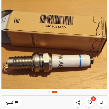
3
تبليع