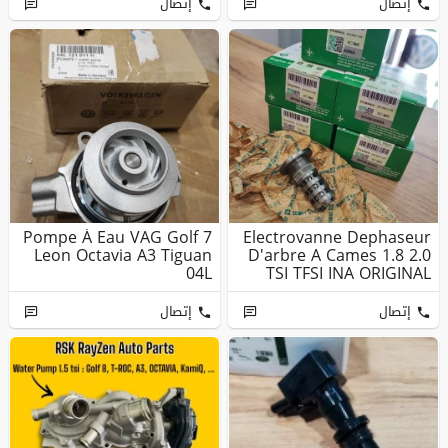
إتصال
إتصال
Pompe À Eau VAG Golf 7
Electrovanne Dephaseur
Leon Octavia A3 Tiguan
D'arbre A Cames 1.8 2.0
04L
TSI TFSI INA ORIGINAL
إتصال
إتصال