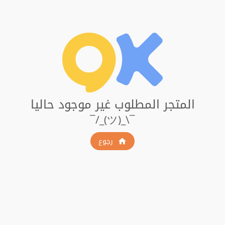
المتجر المطلوب غير موجود حاليا
¯\_(ツ)_/¯
رجوع