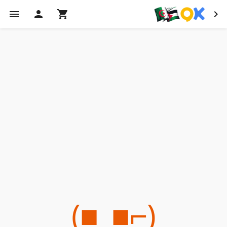
(⌐■_■)