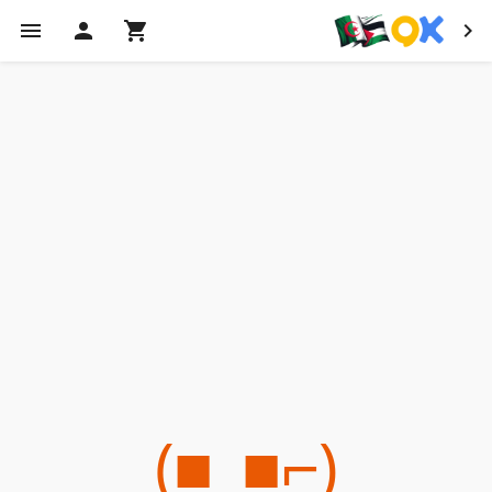
(⌐■_■)