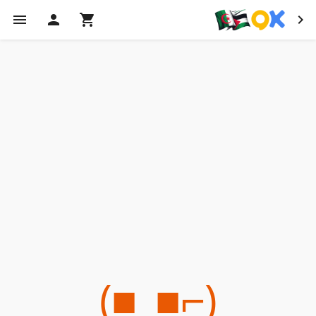
(⌐■_■)