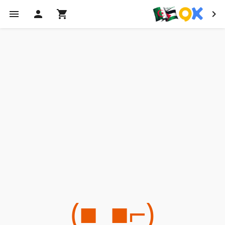
(⌐■_■)