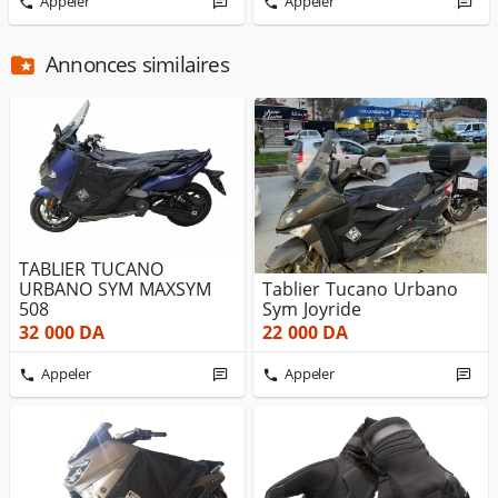
Appeler
Appeler
Annonces similaires
TABLIER TUCANO
URBANO SYM MAXSYM
Tablier Tucano Urbano
508
Sym Joyride
32 000
DA
22 000
DA
Appeler
Appeler