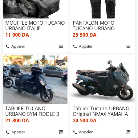
MOUFFLE MOTO TUCANO
PANTALON MOTO
URBANO ITALIE
TUCANO URBANO
11 900
DA
25 500
DA
Appeler
Appeler
TABLIER TUCANO
Tablier Tucano URBANO
URBANO SYM FIDDLE 3
Original NMAX YAMAHA
21 800
DA
24 500
DA
Appeler
Appeler