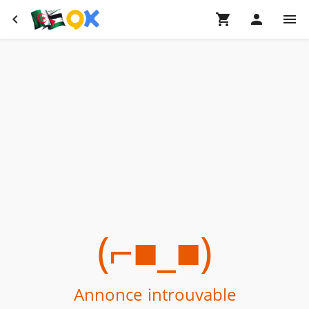
(⌐■_■)
Annonce introuvable