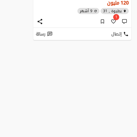
120
مليون
بطيوة , 31
9 أشهر
1
إتصال
رسالة