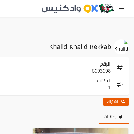
Khalid Khalid Rekkab
الرقم
6693608
إعلانات
1
اشتراك
إعلانات