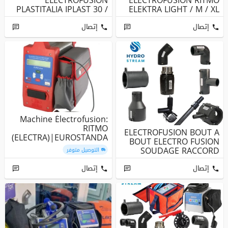
ELECTROFUSION
ELECTROFUSION RITMO
PLASTITALIA IPLAST 30 /
ELEKTRA LIGHT / M / XL
60 / 105
إتصال
إتصال
Machine Électrofusion:
RITMO
ELECTROFUSION BOUT A
(ELECTRA)|EUROSTANDA
BOUT ELECTRO FUSION
RD|PLASTITALIA|ELMOFI..
SOUDAGE RACCORD
التوصيل متوفر
.
MANCHON COUDE...
إتصال
إتصال