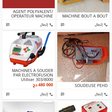
AGENT POLYVALENT/
OPERATEUR MACHINE
MACHINE BOUT A BOUT
إتصال
إتصال
MACHINES À SOUDER
PAR ELECTROFUSION
Utiliser 303/8000
Soudures
480 000
دج
SOUDEUSE PEHD
إتصال
إتصال