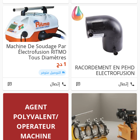
Machine De Soudage Par
Électrofusion RITMO
Tous Diamètres
Disponibles
1
دج
RACORDEMENT EN PEHD
ELECTROFUSION
التوصيل متوفر
إتصال
إتصال
AGENT
POLYVALENT/
OPERATEUR
MACHINE