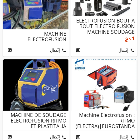
ELECTROFUSION BOUT A
BOUT ELECTRO FUSION
MACHINE SOUDAGE
MACHINE
PEHD RACCORD ...
1
دج
ELECTROFUSION
إتصال
إتصال
MACHINE DE SOUDAGE
Machine Électrofusion :
ELECTROFUSION RITMO
RITMO
ET PLASTITALIA
(ELECTRA)|EUROSTANDA
RD|PLASTITALIA|I-PLA...
إتصال
إتصال