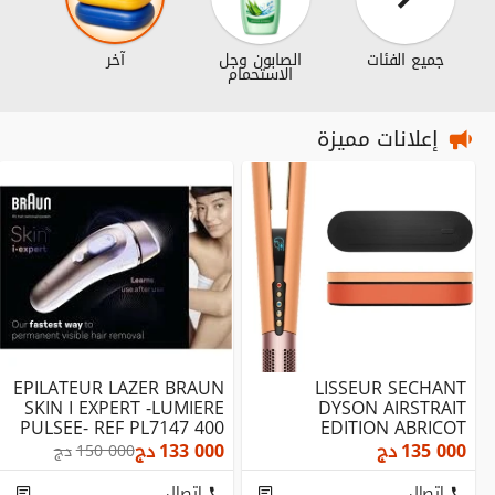
جميع الفئات
الصابون وجل
آخر
الاستحمام
إعلانات مميزة
EPILATEUR LAZER BRAUN
LISSEUR SECHANT
SKIN I EXPERT -LUMIERE
DYSON AIRSTRAIT
PULSEE- REF PL7147 400
EDITION ABRICOT
000 FLASHES...
TOPAZE REF HT01
135 000
دج
133 000
دج
150 000
دج
PUISSANCE 1600W
إتصال
إتصال