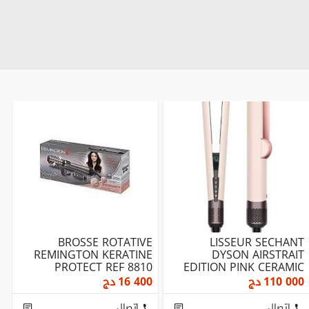
E
BROSSE ROTATIVE
LISSEUR SECHANT
F
REMINGTON KERATINE
DYSON AIRSTRAIT
E
PROTECT REF 8810
EDITION PINK CERAMIC
C
PUISSANCE 1000W
REF HT01 PUISSANCE
110 000
دج
16 400
دج
0
1600W
إتصال
إتصال