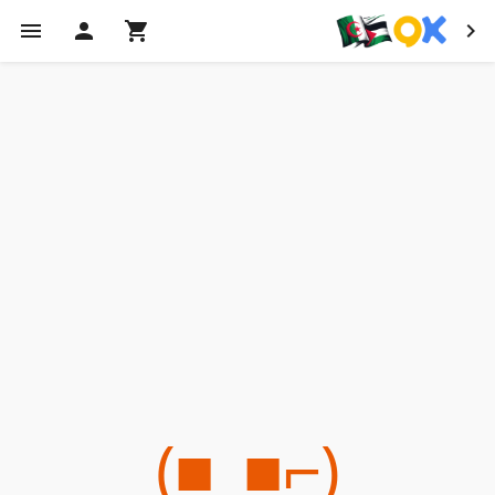
(⌐■_■)