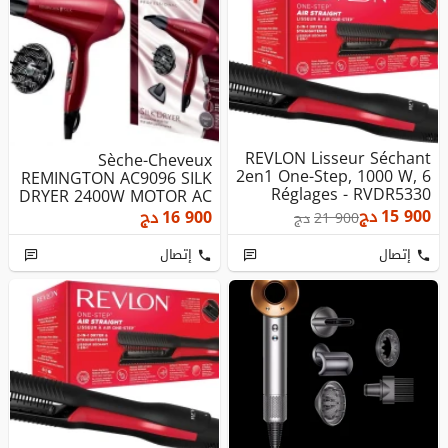
REVLON Lisseur Séchant
Sèche-Cheveux
2en1 One-Step, 1000 W, 6
REMINGTON AC9096 SILK
Réglages - RVDR5330
DRYER 2400W MOTOR AC
مجفف الشعر
15 900
دج
16 900
دج
21 900
دج
إتصال
إتصال