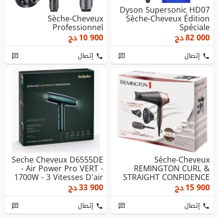
Dyson Supersonic HD07
Sèche-Cheveux
Sèche-Cheveux Édition
Professionnel
Spéciale
82 000
دج
10 900
دج
إتصال
إتصال
Seche Cheveux D6555DE
Sèche-Cheveux
- Air Power Pro VERT -
REMINGTON CURL &
1700W - 3 Vitesses D'air
STRAIGHT CONFIDENCE
...
D5706-2200W
15 900
دج
33 900
دج
إتصال
إتصال