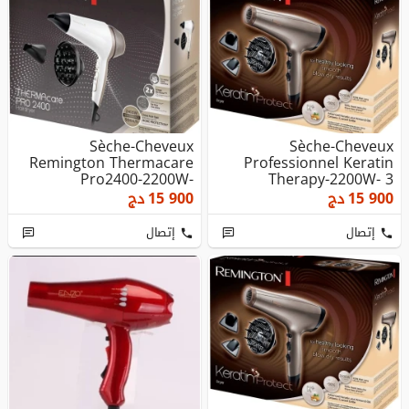
Sèche-Cheveux
Sèche-Cheveux
Remington Thermacare
Professionnel Keratin
Pro2400-2200W-
Therapy-2200W- 3
2vitesses/3températur...
Températures,2 Vi...
15 900
دج
15 900
دج
إتصال
إتصال