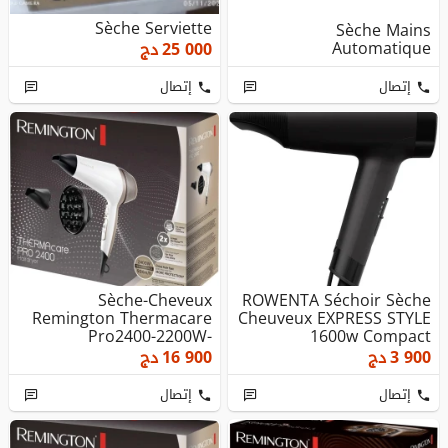
Sèche Serviette
Sèche Mains
Automatique
25 000
دج
إتصال
إتصال
Sèche-Cheveux
ROWENTA Séchoir Sèche
Remington Thermacare
Cheuveux EXPRESS STYLE
Pro2400-2200W-
1600w Compact
2vitesses/3températur...
3 900
دج
16 900
دج
إتصال
إتصال