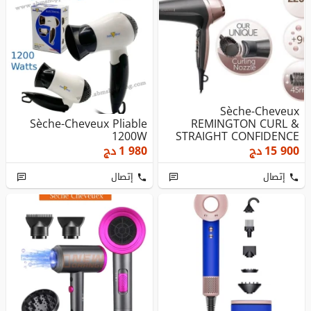
Sèche-Cheveux
Sèche-Cheveux Pliable
REMINGTON CURL &
1200W
STRAIGHT CONFIDENCE
D5706-2200W
15 900
دج
1 980
دج
إتصال
إتصال