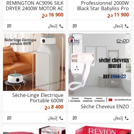
REMINGTON AC9096 SILK
Professionnel 2000W
DRYER 2400W MOTOR AC
Black Star Babyliss Pro
BAB6200E مجف...
مجفف الشعر
11 900
دج
16 900
دج
إتصال
إتصال
Sèche-Linge Électrique
Portable 600W
Sèche Cheveux ENZO
8 400
دج
إتصال
إتصال