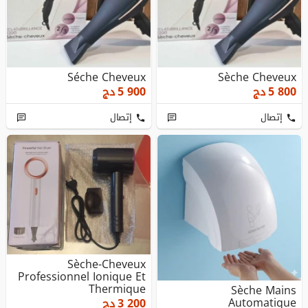
Séche Cheveux
Sèche Cheveux
5 800
دج
5 900
دج
إتصال
إتصال
Sèche-Cheveux
Professionnel Ionique Et
Thermique
Sèche Mains
Automatique
3 200
دج