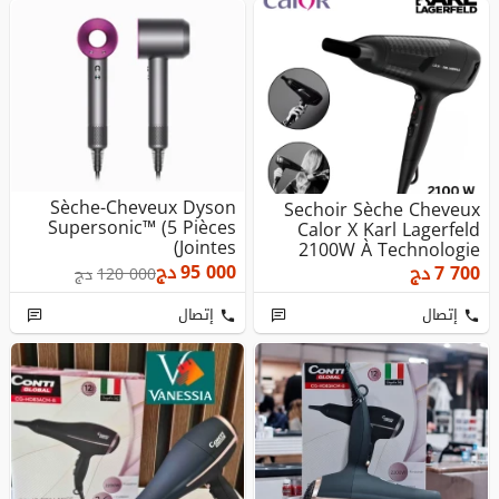
Sèche-Cheveux Dyson
Sechoir Sèche Cheveux
Supersonic™ (5 Pièces
Calor X Karl Lagerfeld
Jointes)
2100W À Technologie
Effiw...
95 000
دج
7 700
دج
120 000
دج
إتصال
إتصال