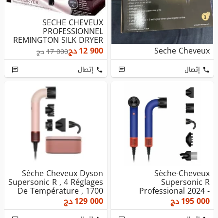
SECHE CHEVEUX
PROFESSIONNEL
REMINGTON SILK DRYER
REF AC9096 PUISSANCE ...
Seche Cheveux
12 900
دج
17 000
دج
إتصال
إتصال
Sèche Cheveux Dyson
Sèche-Cheveux
Supersonic R , 4 Réglages
Supersonic R
De Température , 1700
Professional 2024 -
W ...
1700W - 5 Accessoires -...
195 000
دج
129 000
دج