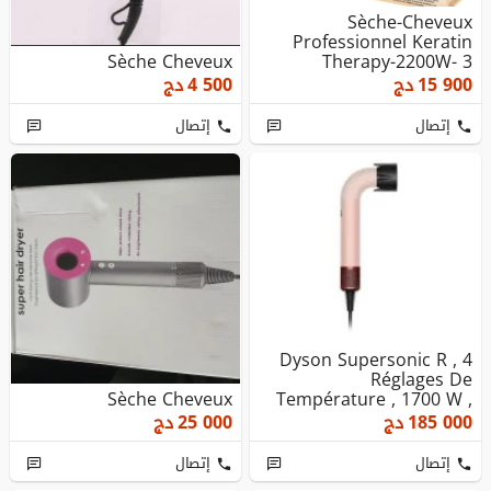
Sèche-Cheveux
Professionnel Keratin
Sèche Cheveux
Therapy-2200W- 3
Températures,2 Vi...
15 900
دج
4 500
دج
إتصال
إتصال
Dyson Supersonic R , 4
Réglages De
Sèche Cheveux
Température , 1700 W ,
Hd17
185 000
دج
25 000
دج
إتصال
إتصال