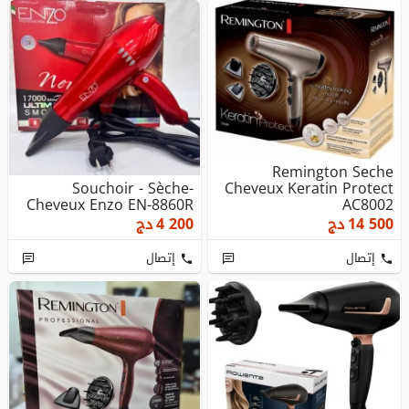
Remington Seche
Souchoir - Sèche-
Cheveux Keratin Protect
Cheveux Enzo EN-8860R
AC8002
14 500
دج
4 200
دج
إتصال
إتصال