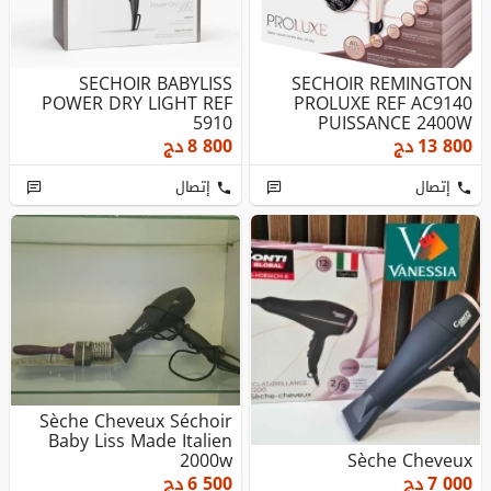
SECHOIR BABYLISS
SECHOIR REMINGTON
POWER DRY LIGHT REF
PROLUXE REF AC9140
5910
PUISSANCE 2400W
MOTEUR AC PROFESS...
13 800
دج
8 800
دج
إتصال
إتصال
Sèche Cheveux Séchoir
Baby Liss Made Italien
2000w
Sèche Cheveux
7 000
دج
6 500
دج