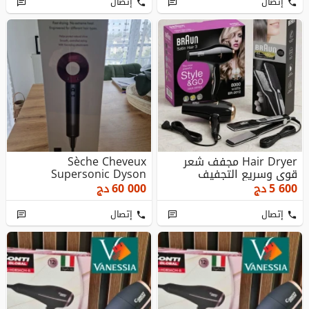
إتصال
إتصال
Hair Dryer مجفف شعر
Sèche Cheveux
قوي وسريع التجفيف
Supersonic Dyson
5 600
دج
60 000
دج
إتصال
إتصال