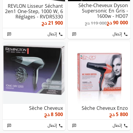
Sèche-Cheveux Dyson
REVLON Lisseur Séchant
Supersonic En Gris -
2en1 One-Step, 1000 W, 6
1600w - HD07
Réglages - RVDR5330
90 000
دج
21 900
دج
119 000
دج
إتصال
إتصال
Sèche Cheveux
Sèche Cheveux Enzo
5 800
دج
8 500
دج
إتصال
إتصال