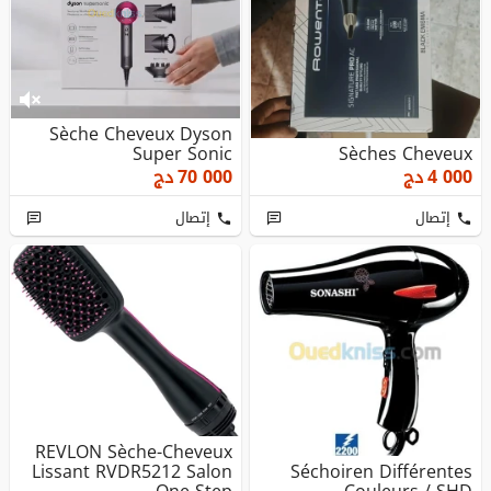
Sèche Cheveux Dyson
Super Sonic
Sèches Cheveux
4 000
دج
70 000
دج
إتصال
إتصال
REVLON Sèche-Cheveux
Lissant RVDR5212 Salon
Séchoiren Différentes