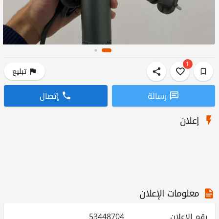
1
تبليع
رسالة
إتصال
إعلان
معلومات الإعلان
رقم الإعلان
53448704