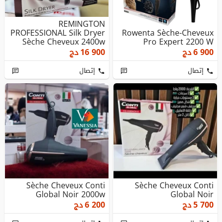
REMINGTON
PROFESSIONAL Silk Dryer
Rowenta Sèche-Cheveux
Sèche Cheveux 2400w
Pro Expert 2200 W
6 900
دج
16 900
دج
إتصال
إتصال
Sèche Cheveux Conti
Sèche Cheveux Conti
Global Noir 2000w
Global Noir
5 700
دج
6 200
دج