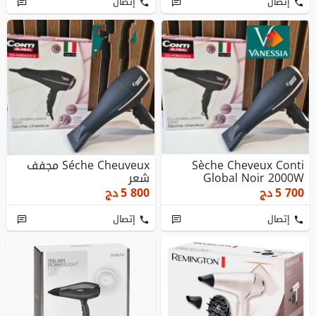
إتصال
إتصال
Sèche Cheveux Conti
Séche Cheuveux مجفف
Global Noir 2000W
شعر
5 700
دج
5 800
دج
إتصال
إتصال