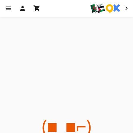
(⌐■_■)