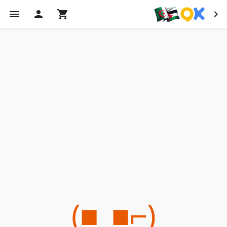
(⌐■_■)