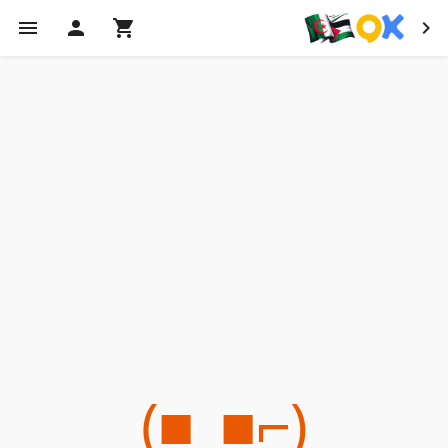
(⌐■_■)