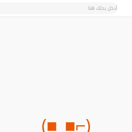
(⌐■_■)