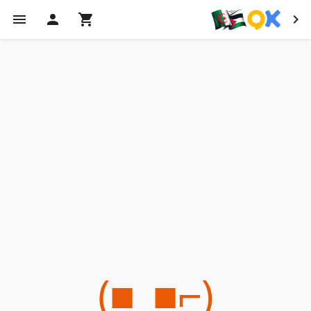
(⌐■_■)