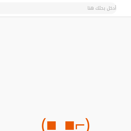
(⌐■_■)