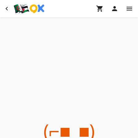
(⌐■_■)