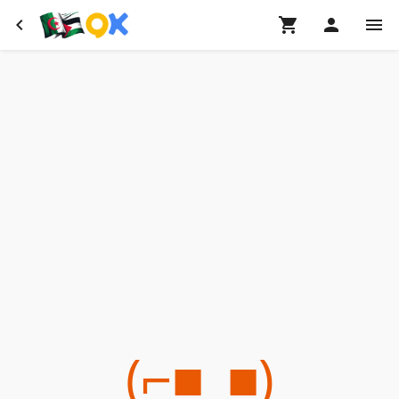
(⌐■_■)