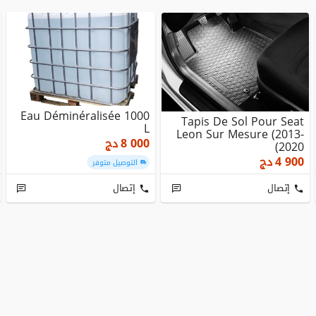
Eau Déminéralisée 1000
Tapis De Sol Pour Seat
L
Leon Sur Mesure (2013-
8 000
دج
2020)
4 900
دج
التوصيل متوفر
إتصال
إتصال