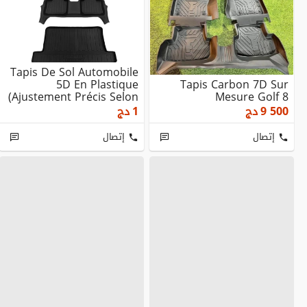
Tapis De Sol Automobile
5D En Plastique
Tapis Carbon 7D Sur
(ajustement Précis Selon
Mesure Golf 8
Le Modèle Du Vé...
9 500
دج
1
دج
إتصال
إتصال