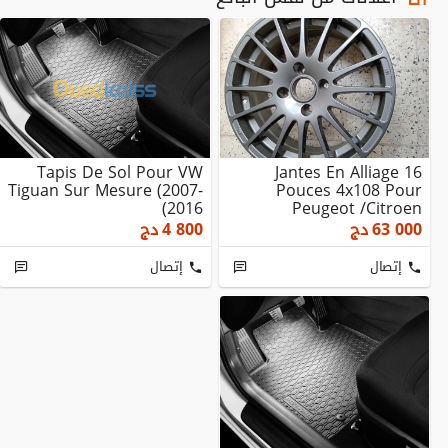
Tapis De Sol Pour VW
Jantes En Alliage 16
Tiguan Sur Mesure (2007-
Pouces 4x108 Pour
2016)
Peugeot /Citroen
63 000
دج
4 800
دج
إتصال
إتصال