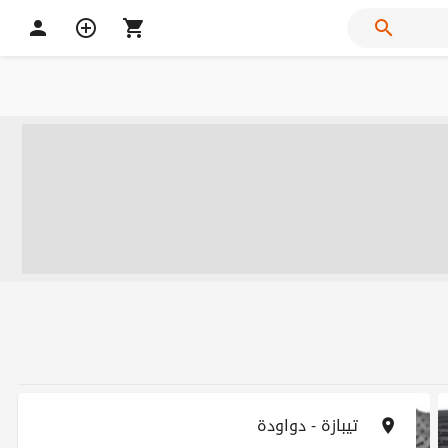
تيبازة - دواودة