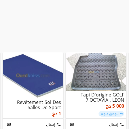
Tapi D'origine GOLF
7,OCTAVIA , LEON
Revêtement Sol Des
5 000
دج
Salles De Sport
1
دج
التوصيل متوفر
إتصال
إتصال