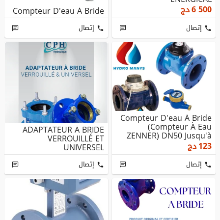
6 500
دج
Compteur D'eau À Bride
إتصال
إتصال
Compteur D'eau À Bride
(Compteur À Eau
ADAPTATEUR À BRIDE
ZENNER) DN50 Jusqu'à
VERROUILLÉ ET
DN300 PN16...
123
دج
UNIVERSEL
إتصال
إتصال