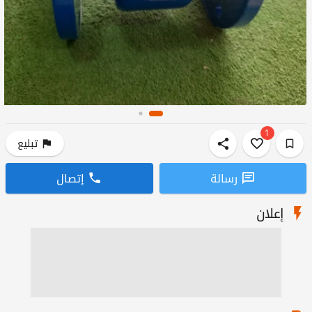
1
تبليع
رسالة
إتصال
إعلان