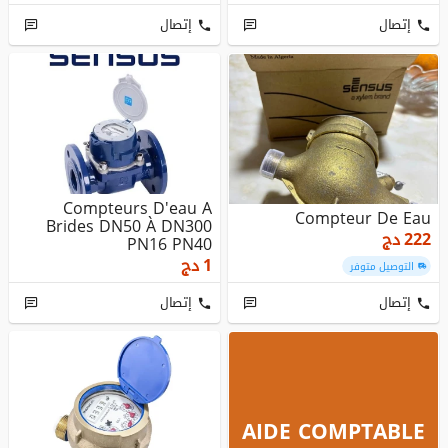
إتصال
إتصال
Compteurs D'eau A
Compteur De Eau
Brides DN50 À DN300
222
دج
PN16 PN40
1
دج
التوصيل متوفر
إتصال
إتصال
AIDE COMPTABLE