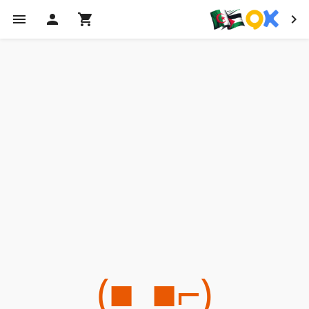
(⌐■_■)