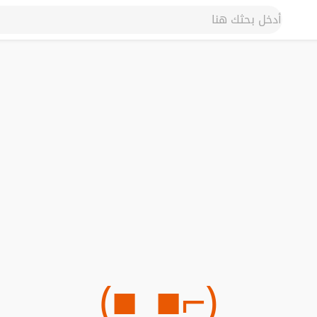
(⌐■_■)