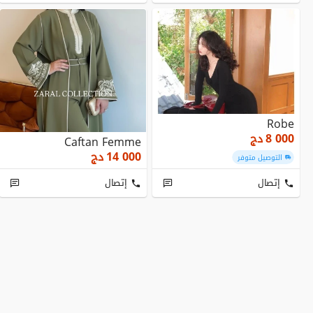
Robe
8 000
دج
Caftan Femme
14 000
دج
التوصيل متوفر
إتصال
إتصال