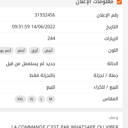
معلومات الإعلان
رقم الإعلان
31932456
التاريخ
14/06/2022 09:31:59
الزيارات
244
اللون
أبيض
أزرق
أخضر
أحمر بور
الحالة
جديد لم يستعمل من قبل
جملة / تجزئة
بالتجزئة فقط
للبيع / للكراء
للبيع
المقاس
XXL
XL
L
M
وصف