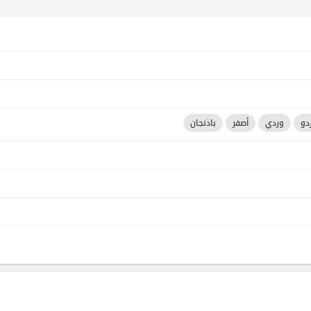
دو
وردي
أصفر
باذنجان