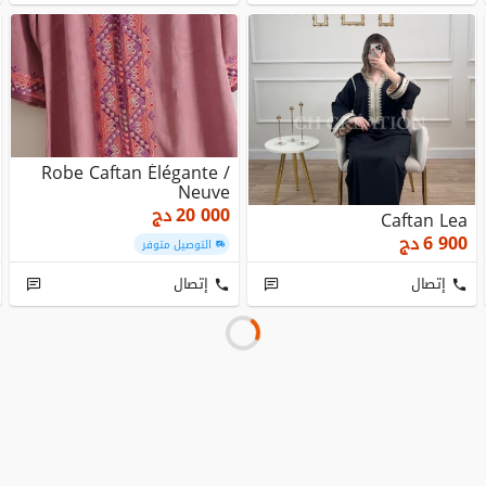
Robe Caftan Élégante /
Neuve
20 000
دج
Caftan Lea
6 900
دج
التوصيل متوفر
إتصال
إتصال