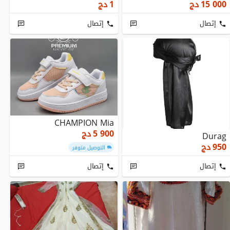
15 000
دج
1
دج
إتصال
إتصال
CHAMPION Mia
5 900
دج
Durag
950
دج
التوصيل متوفر
إتصال
إتصال