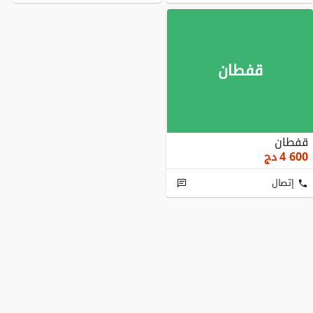
قفطان
قفطان
4 600
دج
إتصال