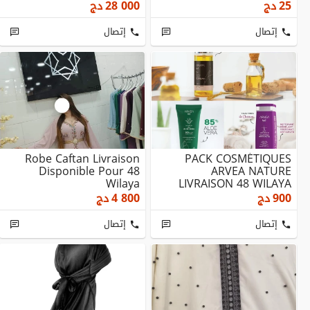
25
دج
28 000
دج
إتصال
إتصال
Robe Caftan Livraison
PACK COSMÉTIQUES
Disponible Pour 48
ARVEA NATURE
Wilaya
LIVRAISON 48 WILAYA
900
دج
4 800
دج
إتصال
إتصال