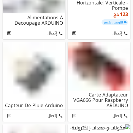
Horizontale|Verticale -
Pompe
Immergée|Submersible|
123
دج
Alimentations À
مضخات ا...
Decoupage ARDUINO
التوصيل متوفر
إتصال
إتصال
Carte Adaptateur
VGA666 Pour Raspberry
Capteur De Pluie Arduino
ARDUINO
إتصال
إتصال