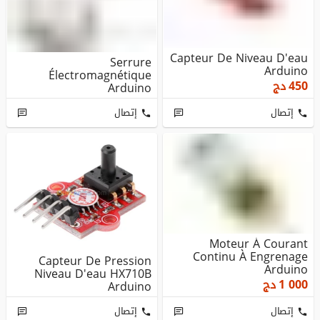
Capteur De Niveau D'eau
Serrure
Arduino
Électromagnétique
450
دج
Arduino
إتصال
إتصال
Moteur À Courant
Continu À Engrenage
Capteur De Pression
Arduino
Niveau D'eau HX710B
1 000
دج
Arduino
إتصال
إتصال