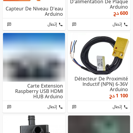
D'alimentation De Plaque
Arduino
Capteur De Niveau D'eau
600
دج
Arduino
إتصال
إتصال
Détecteur De Proximité
Inductif (NPN) 6-36V
Carte Extension
Arduino
Raspberry USB HDMI
1 100
دج
HUB Arduino
إتصال
إتصال