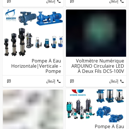
إتصال
إتصال
Pompe À Eau
Voltmètre Numérique
Horizontale|Verticale -
ARDUINO Circulaire LED
Pompe
À Deux Fils DC5-100V
Immergée|Submersible|
مضخات ا...
إتصال
إتصال
Pompe À Eau