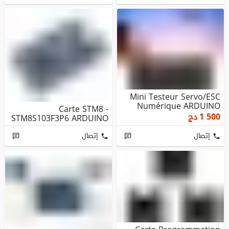
Mini Testeur Servo/ESC
Numérique ARDUINO
Carte STM8 -
1 500
دج
STM8S103F3P6 ARDUINO
إتصال
إتصال