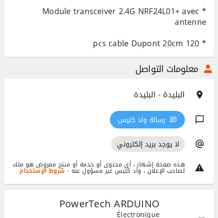
* Module transceiver 2.4G NRF24L01+ avec
* 120 pcs cable Dupont 20cm
معلومات التواصل
البليدة - البليدة
رسالة واد كنيس
لا يوجد بريد إلكتروني
هذه صفحة إشهار ، أي محتوى أو خدمة أو منتج معروض هو ملك
لصاحب الإعلان ، واد كنيس غير مسؤول عنه -
شروط الإستخدام
PowerTech ARDUINO
Électronique