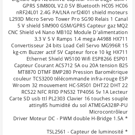
GPRS SIM800L V2.0 5V Bluetooth HC05 HC06
nRF24L01 2.4G PA/LNA nrf24l01 shield moteurs
L293D Micro Servo Tower Pro SG90 Relais 1 Canal
5 V shield SIM900 GSM/GPRS Capteur gaz MQ2
CNC Shield v4 Nano MB102 Module D'alimentation
3.3 V 5 V Ramps 1.4 mega A4988 HX711
Convertisseur 24 bits Load Cell Servo MG996R 15
kg-cm Buzzer actif 5V Capteur force 10 kg HX711
Ethernet Shield W5100 Wifi ESP8266 ESP01
Capteur Courant ACS712 5A ou 20A tension B25
MT8870 DTMF BMP280 Pression Barométrique
couleur TCS3200 télécommande infra-rouge ESP
Wroom 32 mouvement HC-SR501 DHT22 DHT 22
RC522 NFC RFID PN532 TP4056 5v 1A Lecteur
Carte SD usb ttl PL2303 Clavier 16 touches souple
attiny85 humidité du sol ATMEGA328P-PU