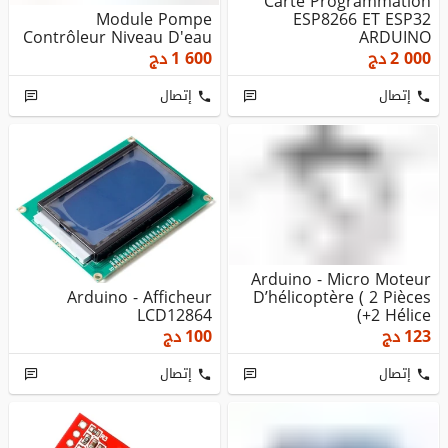
Carte Programmation
Module Pompe
ESP8266 ET ESP32
Contrôleur Niveau D'eau
ARDUINO
2 000
دج
1 600
دج
إتصال
إتصال
Arduino - Micro Moteur
Arduino - Afficheur
D’hélicoptère ( 2 Pièces
LCD12864
+2 Hélice)
123
دج
100
دج
إتصال
إتصال