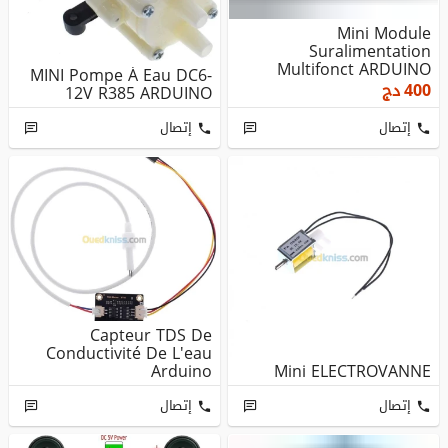
Mini Module
Suralimentation
Multifonct ARDUINO
MINI Pompe À Eau DC6-
400
دج
12V R385 ARDUINO
إتصال
إتصال
Capteur TDS De
Conductivité De L'eau
Arduino
Mini ELECTROVANNE
إتصال
إتصال