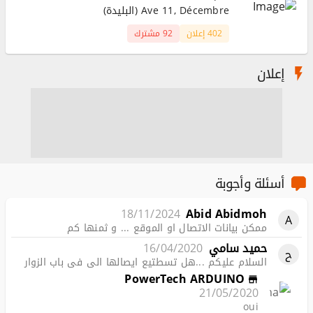
Ave 11, Décembre (البليدة)
402 إعلان
92 مشترك
إعلان
أسئلة وأجوبة
18/11/2024
Abid Abidmoh
A
ممكن بيانات الاتصال او الموقع ... و ثمنها كم
حميد سامي
16/04/2020
ح
السلام عليكم ...هل تسطتيع ايصالها الي في باب الزوار
PowerTech ARDUINO
21/05/2020
oui