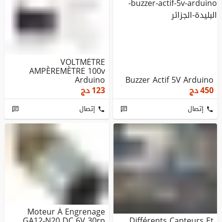
VOLTMÈTRE
AMPÈREMÈTRE 100v
Arduino
Buzzer Actif 5V Arduino
450
دج
123
دج
إتصال
إتصال
Moteur À Engrenage
GA12-N20 DC 6V 30rp
Différents Capteurs Et