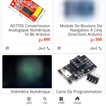
AD7705 Convertisseur
Module De Boutons De
Analogique Numérique
Navigation À Cinq
16 Bit Arduino
Directions Arduino
500
دج
800
دج
إتصال
إتصال
Voltmètre Numérique
Carte De Programmation
ARDUINO Circulaire LED
Pour Attiny 85/45/25/13A
À Deux Fils DC5-100V
Arduino
توصيات
الفئات
بحث
إعلان
600
دج
1 000
دج