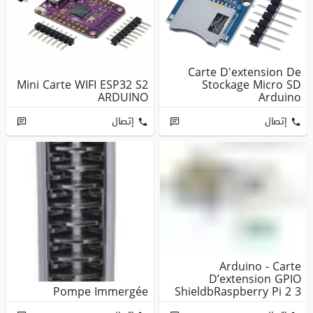
Carte D'extension De
Mini Carte WIFI ESP32 S2
Stockage Micro SD
ARDUINO
Arduino
إتصال
إتصال
Arduino - Carte
D’extension GPIO
Pompe Immergée
ShieldbRaspberry Pi 2 3
B B + Vis De ...