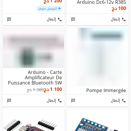
1 200
دج
Arduino Dc6-12v R385
100
دج
التوصيل متوفر
إتصال
إتصال
Arduino - Carte
Amplificateur De
Puissance Bluetooth 5W
X 2
1 100
دج
Pompe Immergée
1 300
دج
إتصال
إتصال