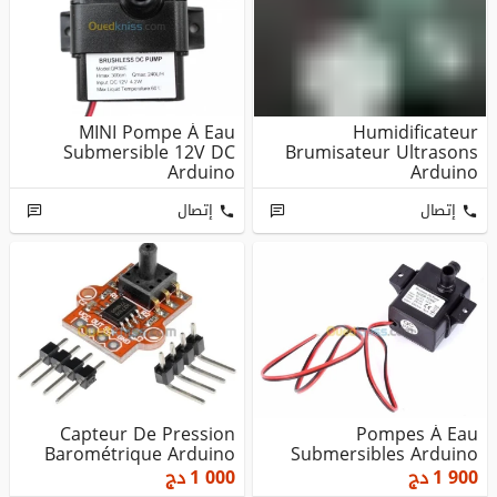
MINI Pompe À Eau
Humidificateur
Submersible 12V DC
Brumisateur Ultrasons
Arduino
Arduino
إتصال
إتصال
Capteur De Pression
Pompes À Eau
Barométrique Arduino
Submersibles Arduino
1 900
دج
1 000
دج