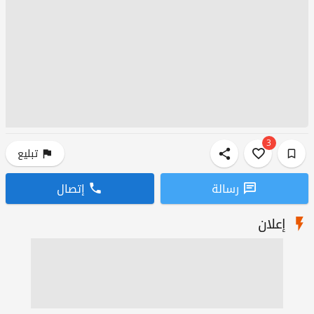
3
تبليع
رسالة
إتصال
إعلان