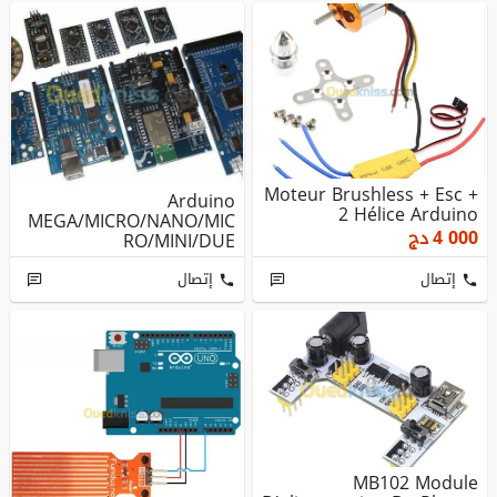
Moteur Brushless + Esc +
Arduino
2 Hélice Arduino
MEGA/MICRO/NANO/MIC
4 000
دج
RO/MINI/DUE
إتصال
إتصال
MB102 Module