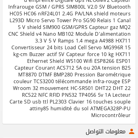
d'empreinte Digitale Gps NEO6MV2 Capteur
Infrarouge GSM / GPRS SIM800L V2.0 5V Bluetooth
HC05 HC06 nRF24L01 2.4G PA/LNA shield moteurs
L293D Micro Servo Tower Pro SG90 Relais 1 Canal
5 V shield SIM900 GSM/GPRS Capteur gaz MQ2
CNC Shield v4 Nano MB102 Module D'alimentation
3.3 V 5 V Ramps 1.4 mega A4988 HX711
Convertisseur 24 bits Load Cell Servo MG996R 15
kg-cm Buzzer actif 5V Capteur force 10 kg HX711
Ethernet Shield W5100 Wifi ESP8266 ESP01
Capteur Courant ACS712 5A ou 20A tension B25
MT8870 DTMF BMP280 Pression Barométrique
couleur TCS3200 télécommande infra-rouge ESP
Wroom 32 mouvement HC-SR501 DHT22 DHT 22
RC522 NFC RFID PN532 TP4056 5v 1A Lecteur
Carte SD usb ttl PL2303 Clavier 16 touches souple
attiny85 humidité du sol ATMEGA328P-PU
Microcontrôleur
معلومات التواصل