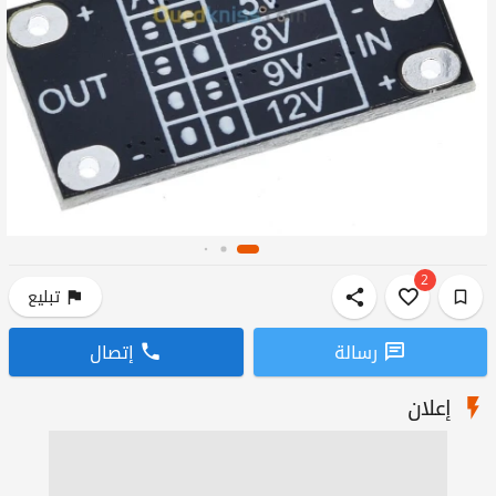
2
تبليع
رسالة
إتصال
إعلان