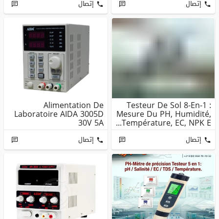
إتصال
إتصال
Alimentation De
Testeur De Sol 8-En-1 :
Laboratoire AIDA 3005D
Mesure Du PH, Humidité,
30V 5A
Température, EC, NPK E...
إتصال
إتصال