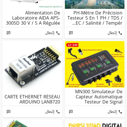
Alimentation De
PH-Mètre De Précision
Laboratoire AIDA APS-
Testeur 5 En 1 PH / TDS /
3005D 30 V / 5 A Régulée
EC / Salinité / Tempér...
إتصال
إتصال
MN300 Simulateur De
CARTE ETHERNET RÉSEAU
Capteur Automatique
ARDUINO LAN8720
Testeur De Signal
Automobile R...
إتصال
إتصال