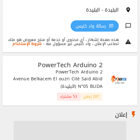
البليدة - البليدة
رسالة واد كنيس
هذه صفحة إشهار ، أي محتوى أو خدمة أو منتج معروض هو ملك
لصاحب الإعلان ، واد كنيس غير مسؤول عنه -
شروط الإستخدام
PowerTech Arduino 2
PowerTech Arduino 2
Avenue Belkacem El ouzri Cité Said Abid
N°05 BLIDA (البليدة)
287 إعلان
53 مشترك
إعلان