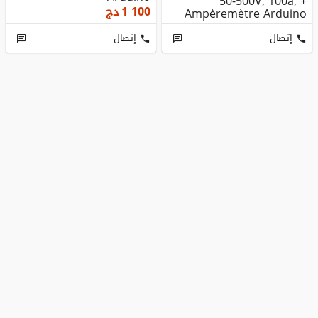
50-500V, 100a, +
1 100
دج
Ampèremètre Arduino
إتصال
إتصال