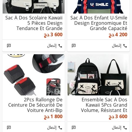
Sac À Dos Scolaire Kawaii
Sac À Dos Enfant U-Smile
5 Pièces Design
Design Ergonomique Et
Tendance Et Grande
Grande Capacité
Capacité
4 200
دج
3 600
دج
إتصال
إتصال
2Pcs Rallonge De
Ensemble Sac À Dos
Ceinture De Sécurité De
Kawaii 5Pcs Grand
Voiture Anti-Bip
Volume, Résistant Et
Imperméable
3 600
دج
1 800
دج
إتصال
إتصال