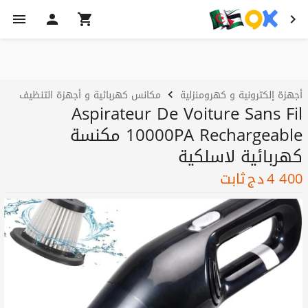
أجهزة إلكترونية و كهرومنزلية
مكانس كهربائية و أجهزة التنظيف
Aspirateur De Voiture Sans Fil
10000PA Rechargeable مكنسة
كهربائية لاسلكية
4 400
دج
ثابت