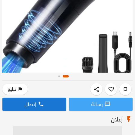
تبليع
رسالة
إتصال
إعلان