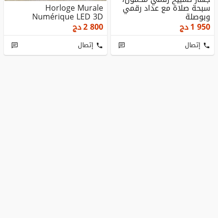
سبحة صلاة مع عداد رقمي
Horloge Murale
وبوصلة
Numérique LED 3D
1 950
دج
2 800
دج
إتصال
إتصال