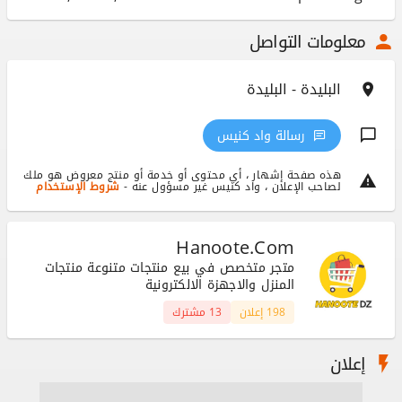
معلومات التواصل
البليدة - البليدة
رسالة واد كنيس
هذه صفحة إشهار ، أي محتوى أو خدمة أو منتج معروض هو ملك
لصاحب الإعلان ، واد كنيس غير مسؤول عنه -
شروط الإستخدام
Hanoote.com
متجر متخصص في بيع منتجات متنوعة منتجات
المنزل والاجهزة الالكترونية
198 إعلان
13 مشترك
إعلان