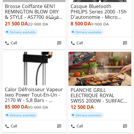
Brosse Coiffante 6EN1
Casque Bluetooth
REMINGTON BLOW DRY
PHILIPS Series 2000 -15h
& STYLE - AS7700 فرشاة
D'autonomie - Micro
تصفيف
Integre ...
21 500
DA
8 500
DA
22 900
DA
9 900
DA
Delivery available
Delivery available
Call
Call
Calor Défroisseur Vapeur
PLANCHE GRILL
Ixeo Power Tout-En-Un -
ELECTRIQUE ROYAL
2170 W - 5,8 Bars - ...
SWISS 2000W - SURFACE
ANTIADHESIVE - TH...
85 000
DA
12 500
DA
95 000
DA
Delivery available
Delivery available
Call
Call