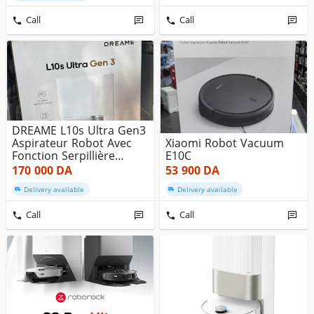
Call
Call
DREAME L10s Ultra Gen3
Aspirateur Robot Avec
Xiaomi Robot Vacuum
Fonction Serpillière
E10C
Blan...
170 000
DA
53 900
DA
Delivery available
Delivery available
Call
Call