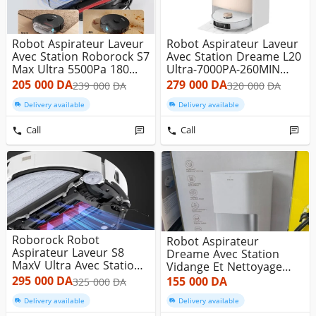
Robot Aspirateur Laveur
Robot Aspirateur Laveur
Avec Station Roborock S7
Avec Station Dreame L20
Max Ultra 5500Pa 180...
Ultra-7000PA-260MIN
Au...
205 000
DA
279 000
DA
239 000
DA
320 000
DA
Delivery available
Delivery available
Call
Call
Roborock Robot
Robot Aspirateur
Aspirateur Laveur S8
Dreame Avec Station
MaxV Ultra Avec Station-
Vidange Et Nettoyage
10000 Pa-3...
L10s Ultra G...
295 000
DA
155 000
DA
325 000
DA
Delivery available
Delivery available