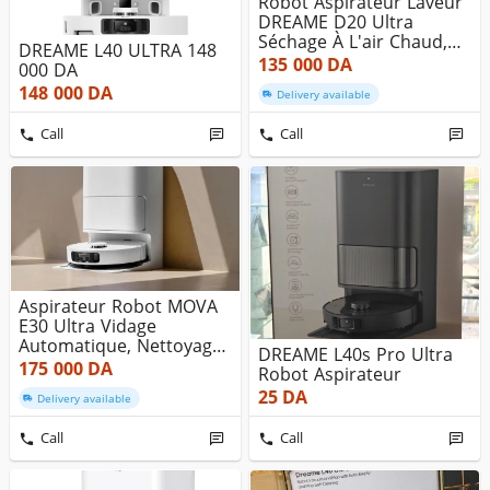
Robot Aspirateur Laveur
DREAME D20 Ultra
Séchage À L'air Chaud,
DREAME L40 ULTRA 148
Autono...
135 000
DA
000 DA
148 000
DA
Delivery available
Call
Call
Aspirateur Robot MOVA
E30 Ultra Vidage
Automatique, Nettoyage
DREAME L40s Pro Ultra
Automati...
175 000
DA
Robot Aspirateur
25
DA
Delivery available
Call
Call