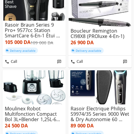
Rasoir Braun Series 9
Pro+ 9577cc Station
Boucleur Remington
SmartCare 6-En-1 Étui De
CI98X8 (PROluxe 4-En-1)
Rec...
105 000
DA
26 900
DA
109 000
DA
Delivery available
Delivery available
Call
Call
Moulinex Robot
Rasoir Électrique Philips
Multifonction Compact
S9974/35 Series 9000 Wet
Bol 3L+Blender 1,25L-6
& Dry Autonomie 60 ...
Vitesse-9 ...
24 500
DA
89 000
DA
Delivery available
Delivery available