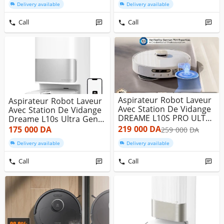
Delivery available
Delivery available
Call
Call
Aspirateur Robot Laveur
Aspirateur Robot Laveur
Avec Station De Vidange
Avec Station De Vidange
DREAME L10S PRO ULTRA
Dreame L10s Ultra Gen
...
...
219 000
DA
175 000
DA
259 000
DA
Delivery available
Delivery available
Call
Call