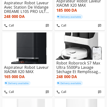
Aspirateur Robot Laveur
Aspirateur Robot Laveur
XIAOMI X20 MAX
Avec Station De Vidange
185 000
DA
DREAME L10S PRO ULTRA
...
248 000
DA
Delivery available
Call
Call
Robot Roborock S7 Max
Aspirateur Robot Laveur
Ultra 5500Pa Lavage
XIAOMI X20 MAX
Séchage Et Remplissage
Autom...
165 000
DA
248 000
DA
Delivery available
Delivery available
Call
Call