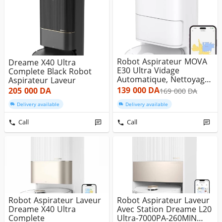
Robot Aspirateur MOVA
Dreame X40 Ultra
E30 Ultra Vidage
Complete Black Robot
Automatique, Nettoyage
Aspirateur Laveur
Automati...
139 000
DA
205 000
DA
169 000
DA
Delivery available
Delivery available
Call
Call
Robot Aspirateur Laveur
Robot Aspirateur Laveur
Dreame X40 Ultra
Avec Station Dreame L20
Complete
Ultra-7000PA-260MIN