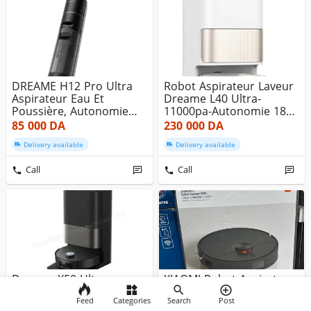
DREAME H12 Pro Ultra
Robot Aspirateur Laveur
Aspirateur Eau Et
Dreame L40 Ultra-
Poussière, Autonomie
11000pa-Autonomie 180
35min, Asp...
Min -Va...
85 000
DA
230 000
DA
Delivery available
Delivery available
Call
Call
Dreame X50 Ultra
XIAOMI Robot Aspirateur
Complete Robot
Laveur S20+ - Blanc OU
Feed
Aspirateur Laveur 20 000
White - 6000pa - LDS -...
Categories
Search
Post