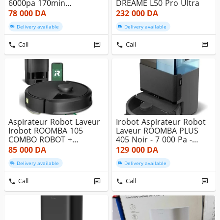
6000pa 170min
DREAME L50 Pro Ultra
D'autonomie
78 000
DA
232 000
DA
Delivery available
Delivery available
Call
Call
Aspirateur Robot Laveur
Irobot Aspirateur Robot
Irobot ROOMBA 105
Laveur ROOMBA PLUS
COMBO ROBOT +
405 Noir - 7 000 Pa -
AutoEmpty - 7 ...
Auton...
85 000
DA
129 000
DA
Delivery available
Delivery available
Call
Call