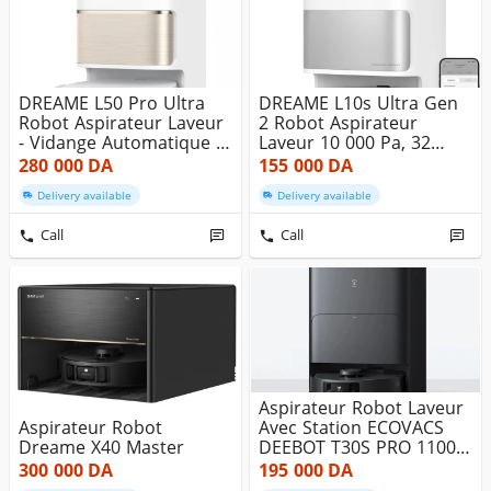
DREAME L50 Pro Ultra
DREAME L10s Ultra Gen
Robot Aspirateur Laveur
2 Robot Aspirateur
- Vidange Automatique -
Laveur 10 000 Pa, 32
N...
Réglages...
280 000
DA
155 000
DA
Delivery available
Delivery available
Call
Call
Aspirateur Robot Laveur
Aspirateur Robot
Avec Station ECOVACS
Dreame X40 Master
DEEBOT T30S PRO 11000
Pa
300 000
DA
195 000
DA