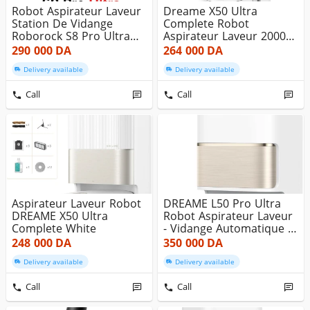
Robot Aspirateur Laveur
Dreame X50 Ultra
Station De Vidange
Complete Robot
Roborock S8 Pro Ultra
Aspirateur Laveur 20000
Blanc...
Pa-220MIN AUTO...
290 000
DA
264 000
DA
Delivery available
Delivery available
Call
Call
Aspirateur Laveur Robot
DREAME L50 Pro Ultra
DREAME X50 Ultra
Robot Aspirateur Laveur
Complete White
- Vidange Automatique -
N...
248 000
DA
350 000
DA
Delivery available
Delivery available
Call
Call