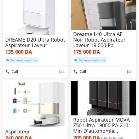
Dreame L40 Ultra AE
DREAME D20 Ultra Robot
Noir Robot Aspirateur
Aspirateur Laveur
Laveur 19 000 Pa
135 000
DA
175 000
DA
Delivery available
Delivery available
Call
Call
Robot Aspirateur MOVA
Z50 Ultra 19000 PA 210
Min D'autonomie
Aspirateur
Serpilliè...
209 000
DA
240 000
DA
239 000
DA