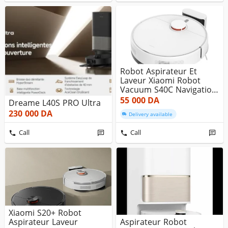
Robot Aspirateur Et
Laveur Xiaomi Robot
Vacuum S40C Navigation
Laser L...
55 000
DA
Dreame L40S PRO Ultra
230 000
DA
Delivery available
Call
Call
Xiaomi S20+ Robot
Aspirateur Laveur
Aspirateur Robot