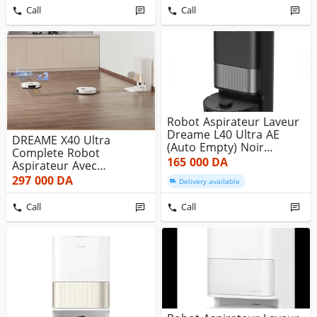
Call
Call
Robot Aspirateur Laveur
Dreame L40 Ultra AE
DREAME X40 Ultra
(Auto Empty) Noir
Complete Robot
19000Pa
165 000
DA
Aspirateur Avec
Serpillière Amovible E...
297 000
DA
Delivery available
Call
Call