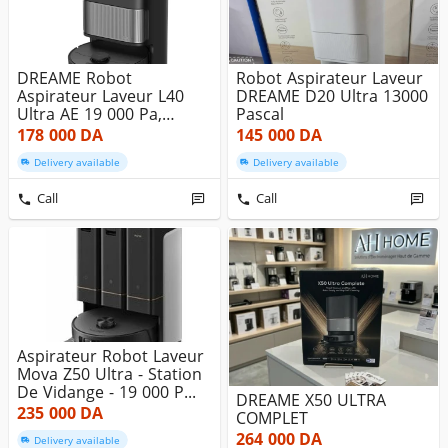
DREAME Robot
Robot Aspirateur Laveur
Aspirateur Laveur L40
DREAME D20 Ultra 13000
Ultra AE 19 000 Pa,
Pascal
Autonomie 180 M...
178 000
DA
145 000
DA
Delivery available
Delivery available
Call
Call
Aspirateur Robot Laveur
Mova Z50 Ultra - Station
De Vidange - 19 000 P...
DREAME X50 ULTRA
235 000
DA
COMPLET
264 000
DA
Delivery available