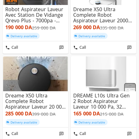
Robot Aspirateur Laveur
Dreame X50 Ultra
Avec Station De Vidange
Complete Robot
Qrevo Plus - 7000pa -...
Aspirateur Laveur 20000
Pa 3H 20 MIN A...
190 000
DA
269 000
DA
259 000
DA
335 000
DA
Delivery available
Delivery available
Call
Call
Dreame X50 Ultra
DREAME L10s Ultra Gen
Complete Robot
2 Robot Aspirateur
Aspirateur Laveur 20 000
Laveur 10 000 Pa, 32
Pa 3H 40 MIN ...
Réglages...
285 000
DA
165 000
DA
399 000
DA
215 000
DA
Delivery available
Delivery available
Call
Call