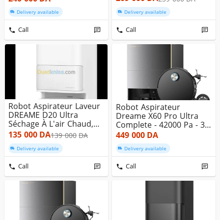
Delivery available
Delivery available
Call
Call
Robot Aspirateur Laveur
Robot Aspirateur
DREAME D20 Ultra
Dreame X60 Pro Ultra
Séchage À L'air Chaud,
Complete - 42000 Pa - 3h
Autono...
- Auton...
135 000
DA
449 000
DA
139 000
DA
Delivery available
Delivery available
Call
Call