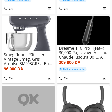
Call
Call
Dreame T16 Pro Heat-R
30,000 Pa, Lavage À L'eau
Smeg Robot Pâtissier
Chaude Jusqu'à 90 C, A...
Vintage Smeg, Gris
209 000
DA
Ardoise SMF03GREU Bol
En Inox ...
96 000
DA
Delivery available
Call
Call