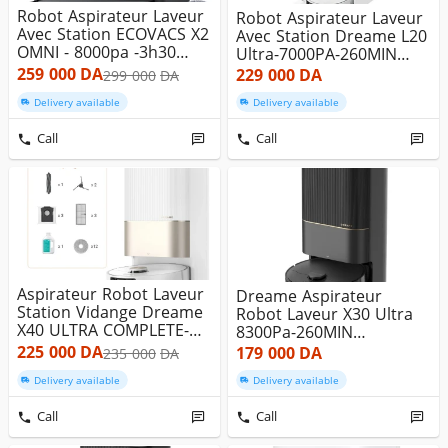
Robot Aspirateur Laveur
Robot Aspirateur Laveur
Avec Station ECOVACS X2
Avec Station Dreame L20
OMNI - 8000pa -3h30
Ultra-7000PA-260MIN
Au...
Au...
259 000
DA
229 000
DA
299 000
DA
Delivery available
Delivery available
Call
Call
Aspirateur Robot Laveur
Dreame Aspirateur
Station Vidange Dreame
Robot Laveur X30 Ultra
X40 ULTRA COMPLETE-
8300Pa-260MIN
120...
Autuonomie Vida...
225 000
DA
179 000
DA
235 000
DA
Delivery available
Delivery available
Call
Call