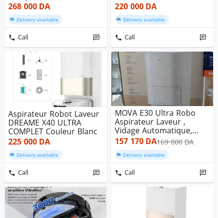
Au...
268 000
DA
220 000
DA
Delivery available
Delivery available
Call
Call
MOVA E30 Ultra Robo
Aspirateur Robot Laveur
Aspirateur Laveur ,
DREAME X40 ULTRA
Vidage Automatique,
COMPLET Couleur Blanc
Nettoyage...
157 170
DA
225 000
DA
169 000
DA
Delivery available
Delivery available
Call
Call