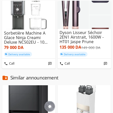
Dyson Lisseur Séchoir
Sorbetière Machine A
2EN1 Airstrait, 1600W -
Glace Ninja Creami
HT01 Jaspe Prune
Deluxe NC502EU - 10
Programmes...
135 000
DA
79 000
DA
149 000
DA
Delivery available
Delivery available
Call
Call
Similar announcement