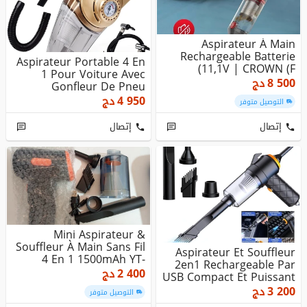
Aspirateur À Main
Rechargeable Batterie
Aspirateur Portable 4 En
11,1V | CROWN (F)
1 Pour Voiture Avec
8 500
دج
Gonfleur De Pneu
Numériqu...
4 950
دج
التوصيل متوفر
إتصال
إتصال
Mini Aspirateur &
Souffleur À Main Sans Fil
Aspirateur Et Souffleur
4 En 1 1500mAh YT-
2en1 Rechargeable Par
M2050
2 400
دج
USB Compact Et Puissant
3 200
دج
التوصيل متوفر