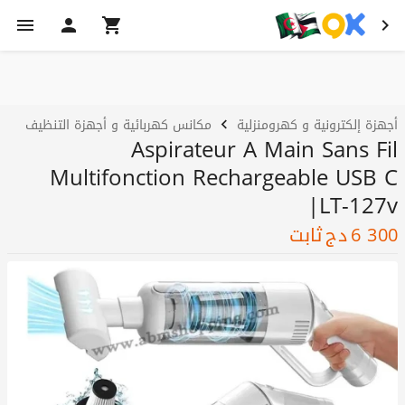
أجهزة إلكترونية و كهرومنزلية
مكانس كهربائية و أجهزة التنظيف
Aspirateur A Main Sans Fil
Multifonction Rechargeable USB C
|LT-127v
6 300
دج
ثابت