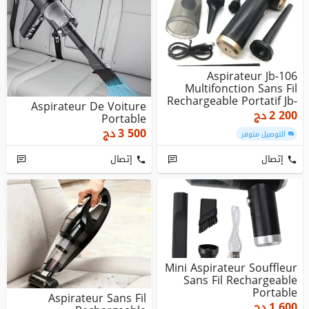
Aspirateur Jb-106
Multifonction Sans Fil
Rechargeable Portatif Jb-
Aspirateur De Voiture
106 ...
2 200
دج
Portable
3 500
دج
التوصيل متوفر
إتصال
إتصال
Mini Aspirateur Souffleur
Sans Fil Rechargeable
Portable
Aspirateur Sans Fil
1 600
دج