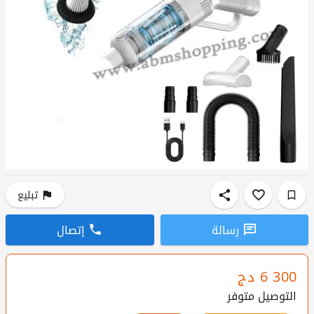
تبليع
رسالة
إتصال
6 300
دج
التوصيل متوفر