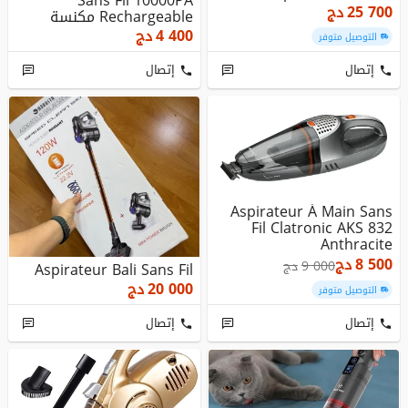
Sans Fil 10000PA
25 700
دج
Rechargeable مكنسة
كهربائية لا...
4 400
دج
التوصيل متوفر
إتصال
إتصال
Aspirateur À Main Sans
Fil Clatronic AKS 832
Anthracite
8 500
دج
9 000
دج
Aspirateur Bali Sans Fil
20 000
دج
التوصيل متوفر
إتصال
إتصال