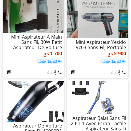
Mini Aspirateur À Main
Sans Fil, 30W Petit
Mini Aspirateur Yesido
Aspirateur De Voiture
Vc03 Sans Fil, Portable
Porta...
5 900
دج
1 700
دج
التوصيل متوفر
التوصيل متوفر
إتصال
إتصال
Aspirateur Balai Sans Fil
2-En-1 Avec Écran Tactile
Aspirateur De Voiture
Aspirateur Sans Fi...