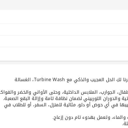
هل سئمتِ من غسل الملابس الصغيرة أو الأواني يومياً؟ وفرنا لكِ الحل العجيب والذكي مع Turbine Wash، الغسالة
ا في أي حوض أو دلو. مثالية للمنزل، السفر، أو للطلاب في