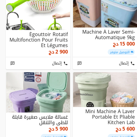
Machine À Laver Semi-
Égouttoir Rotatif
Automatique 9kg
Multifonction Pour Fruits
15 000
دج
Et Légumes
2 900
دج
التوصيل متوفر
إتصال
إتصال
Mini Machine À Laver
Portable Et Pliable
غسالة ملابس صغيرة قابلة
Kitchen Lab
للطي والتنقل
5 600
دج
5 900
دج