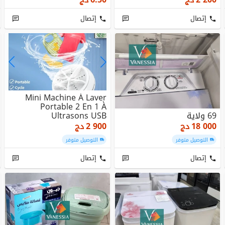
إتصال
إتصال
Mini Machine À Laver
Portable 2 En 1 À
69 ولاية
Ultrasons USB
18 000
دج
2 900
دج
التوصيل متوفر
التوصيل متوفر
إتصال
إتصال