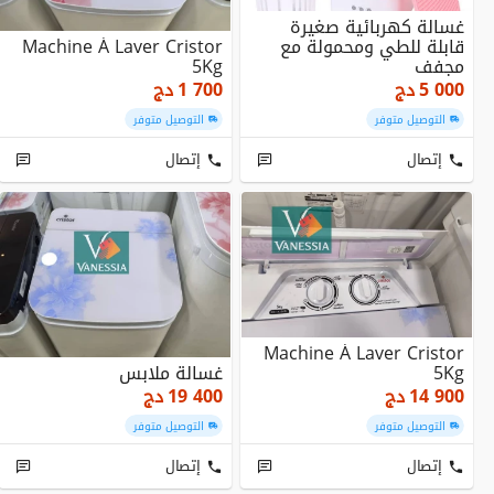
غسالة كهربائية صغيرة
قابلة للطي ومحمولة مع
Machine À Laver Cristor
مجفف
5Kg
5 000
دج
1 700
دج
التوصيل متوفر
التوصيل متوفر
إتصال
إتصال
Machine À Laver Cristor
5Kg
غسالة ملابس
14 900
دج
19 400
دج
التوصيل متوفر
التوصيل متوفر
إتصال
إتصال