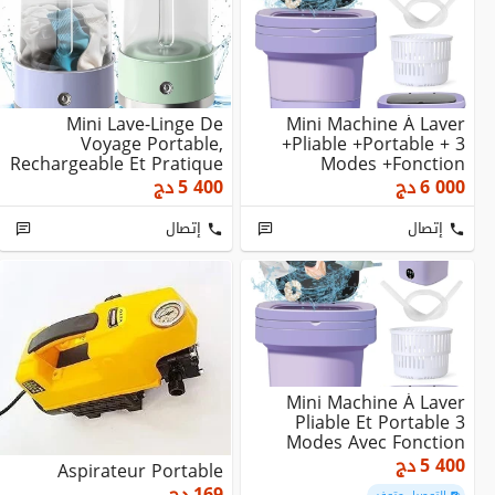
Mini Lave-Linge De
Mini Machine À Laver
Voyage Portable,
+Pliable +Portable + 3
Rechargeable Et Pratique
Modes +Fonction
Pour Sous-Vêtements
Déshydratation
6 000
دج
5 400
دج
إتصال
إتصال
Mini Machine À Laver
Pliable Et Portable 3
Modes Avec Fonction
Déshydratation ...
5 400
دج
Aspirateur Portable
169
دج