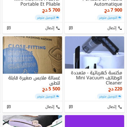
Portable Et Pliable
Automatique
7 900
دج
5 700
دج
التوصيل متوفر
التوصيل متوفر
إتصال
إتصال
مكنسة كهربائية - متعددة
الوظائف Mini Vacuum
غسالة ملابس صغيرة قابلة
Cleaner
للطي
220
دج
5 500
دج
التوصيل متوفر
التوصيل متوفر
إتصال
إتصال