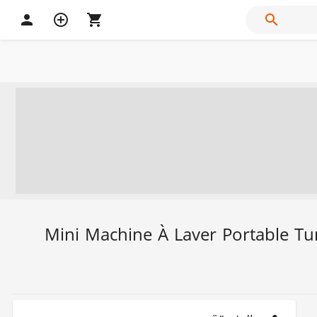
جيبة 3 في 1 (Turbine Wash) - الحل الذكي للأواني والملابس Mini Machine À Laver Portable Turbine