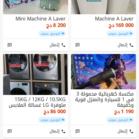
Mini Machine À Laver
Machine A Laver
169 000
دج
8 200
دج
التوصيل متوفر
التوصيل متوفر
إتصال
إتصال
مكنسة كهربائية محمولة 3
في 1 للسيارة والمنزل قوية
15KG / 12KG / 10.5KG
وخفيفة
متوفرة LG غسالة الملابس
1 190
دج
86 000
دج
التوصيل متوفر
التوصيل متوفر
إتصال
إتصال