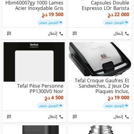
Hbm60007gy 1000 Lames
Capsules Double
Acier Inoxydable Gris
Espresso LOr Barista
Watts
LM9012
22 000
دج
19 500
دج
التوصيل متوفر
التوصيل متوفر
إتصال
إتصال
Tefal Croque Gaufres Et
Tefal Pèse Personne
Sandwiches, 2 Jeux De
PP1300V0 Noir
Plaques Inclus,
Rangemen...
19 000
دج
4 500
دج
التوصيل متوفر
التوصيل متوفر
إتصال
إتصال