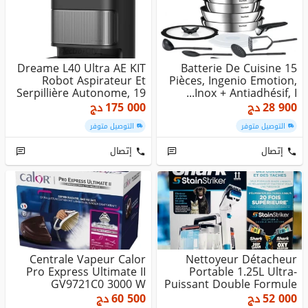
Dreame L40 Ultra AE KIT
Batterie De Cuisine 15
Robot Aspirateur Et
Pièces, Ingenio Emotion,
Serpillière Autonome, 19
Inox + Antiadhésif, I...
0...
28 900
دج
175 000
دج
التوصيل متوفر
التوصيل متوفر
إتصال
إتصال
Centrale Vapeur Calor
Nettoyeur Détacheur
Pro Express Ultimate II
Portable 1.25L Ultra-
GV9721C0 3000 W
Puissant Double Formule
Stain...
52 000
دج
60 500
دج