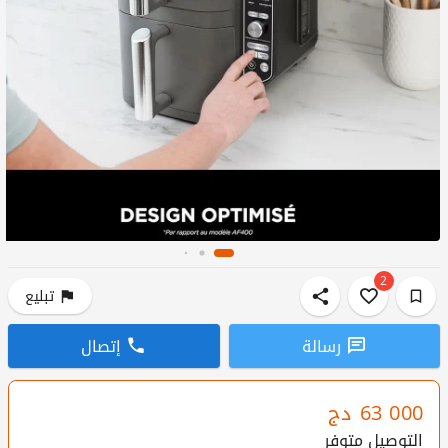
2
تبليع
رسالة
إتصال
63 000
دج
التوصيل متوفر