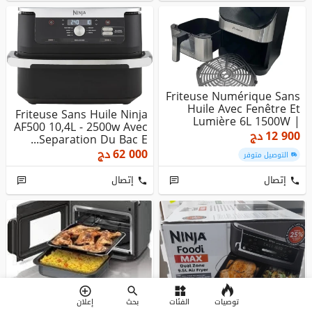
Friteuse Numérique Sans
Huile Avec Fenêtre Et
Friteuse Sans Huile Ninja
Lumière 6L 1500W |
AF500 10,4L - 2500w Avec
Multi...
12 900
دج
Separation Du Bac E...
62 000
دج
التوصيل متوفر
إتصال
إتصال
NINJA Combi
Multicuiseur, Four Et
توصيات
الفئات
بحث
إعلان