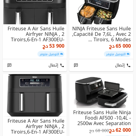
Friteuse A Air Sans Huile
NINJA Friteuse Sans Huile
Airfryer NINJA , 2
,Capacité De 7,6L , Avec 2
Tiroirs,6-En-1 AF300EU-
Tiroirs, 6 Modes ...
7...
65 000
دج
53 900
دج
التوصيل متوفر
التوصيل متوفر
إتصال
إتصال
Friteuse Sans Huile Ninja
Foodi AF500 -10,4L -
Friteuse A Air Sans Huile
2500w Avec Separation
Airfryer NINJA , 2
D...
62 000
دج
68 000
دج
Tiroirs,6-En-1 AF300EU-