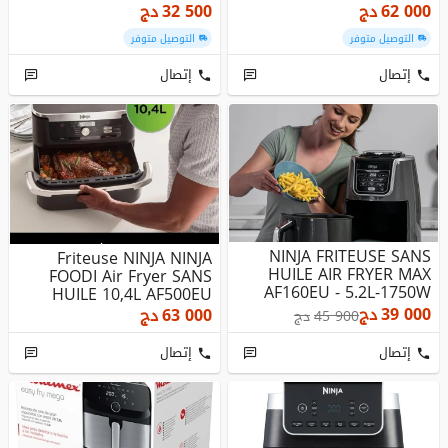
62 000
دج
32 500
دج
التوصيل متوفر
التوصيل متوفر
إتصال
إتصال
NINJA FRITEUSE SANS
Friteuse NINJA NINJA
HUILE AIR FRYER MAX
FOODI Air Fryer SANS
AF160EU - 5.2L-1750W
HUILE 10,4L AF500EU
39 000
دج
63 000
دج
45 900
دج
إتصال
إتصال