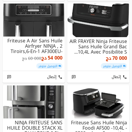
Friteuse A Air Sans Huile
AIR FRAYER Ninja Friteuse
Airfryer NINJA , 2
Sans Huile Grand Bac
Tiroirs,6-En-1 AF300EU-
10,4L Avec Posibilite S...
7...
54 000
دج
70 000
دج
60 000
دج
التوصيل متوفر
التوصيل متوفر
إتصال
إتصال
NINJA FRITEUSE SANS
Friteuse Sans Huile Ninja
HUILE DOUBLE STACK XL
Foodi AF500 -10,4L -