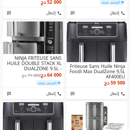
7...
52 000
دج
التوصيل متوفر
إتصال
إتصال
NINJA FRITEUSE SANS
HUILE DOUBLE STACK XL
Friteuse Sans Huile Ninja
DUALZONE 9.5L -
Foodi Max DualZone 9,5L
SL400EU - 2...
64 000
دج
71 000
دج
AF400EU
59 500
دج
التوصيل متوفر
إتصال
إتصال