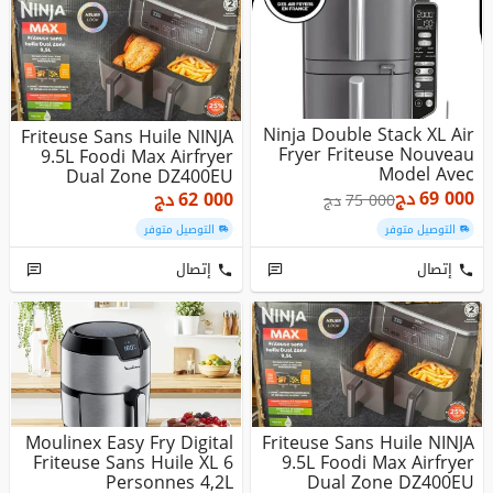
Ninja Double Stack XL Air
Friteuse Sans Huile NINJA
Fryer Friteuse Nouveau
9.5L Foodi Max Airfryer
Model Avec
Dual Zone DZ400EU
Thermosond...
69 000
دج
62 000
دج
75 000
دج
التوصيل متوفر
التوصيل متوفر
إتصال
إتصال
Moulinex Easy Fry Digital
Friteuse Sans Huile NINJA
Friteuse Sans Huile XL 6
9.5L Foodi Max Airfryer
Personnes 4,2L
Dual Zone DZ400EU