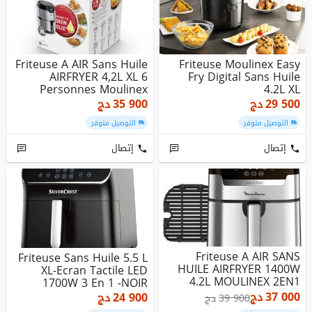
Friteuse A AIR Sans Huile
Friteuse Moulinex Easy
AIRFRYER 4,2L XL 6
Fry Digital Sans Huile
Personnes Moulinex
4.2L XL
Digit...
29 500
دج
35 900
دج
التوصيل متوفر
التوصيل متوفر
إتصال
إتصال
Friteuse A AIR SANS
Friteuse Sans Huile 5.5 L
HUILE AIRFRYER 1400W
XL-Ecran Tactile LED
4.2L MOULINEX 2EN1
1700W 3 En 1 -NOIR
EZ505D10...
37 000
دج
24 900
دج
39 900
دج