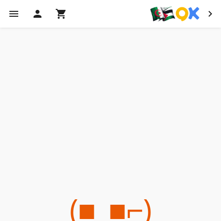
(⌐■_■)