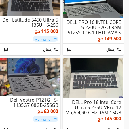
Dell Latitude 5450 Ultra 5
DELL PRO 16 INTEL CORE
135U 16-256
5 220U 32GO RAM
115 000
دج
512SSD 16.1 FHD JAMAIS
Utilisé
149 500
دج
التوصيل متوفر
إتصال
إتصال
Dell Vostro P121G I 5-
DELL Pro 16 Intel Core
1135G7 08GB-256GB
Ultra 5 235U VPro 12
63 000
دج
Mo,À 4,90 GHz RAM 16GB
DDR5 512GB SS...
145 000
دج
التوصيل متوفر