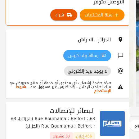
التوصيل متوفر
سلة المشتريات
شراء
الجزائر - الحراش
رسالة واد كنيس
لا يوجد بريد إلكتروني
هذه صفحة إشهار ، أي محتوى أو خدمة أو منتج معروض هو
ملك لصاحب الإعلان ، واد كنيس غير مسؤول عنه -
شروط
الإستخدام
البصائر للإتصالات
63 ; Rue Boumama ; Belfort (الجزائر), 63
يع
; Rue Boumama ; Belfort (الجزائر)
456 إعلان
33 مشترك