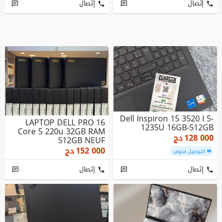
إتصال
إتصال
Dell Inspiron 15 3520 I 5-
LAPTOP DELL PRO 16
1235U 16GB-512GB
Core 5 220u 32GB RAM
128 000
دج
512GB NEUF
152 000
دج
التوصيل متوفر
إتصال
إتصال