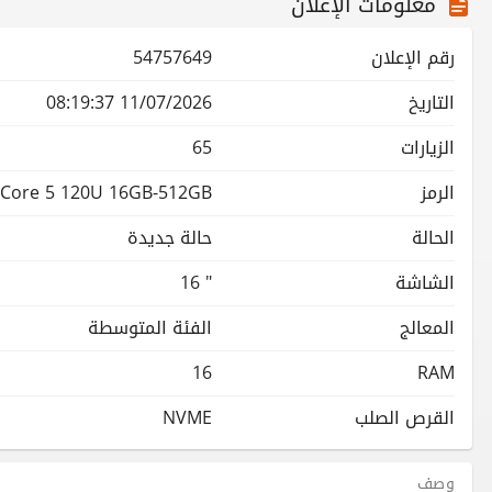
معلومات الإعلان
رقم الإعلان
54757649
التاريخ
11/07/2026 08:19:37
الزيارات
65
الرمز
el Core 5 120U 16GB-512GB
الحالة
حالة جديدة
الشاشة
16 "
المعالج
الفئة المتوسطة
16
RAM
القرص الصلب
NVME
وصف