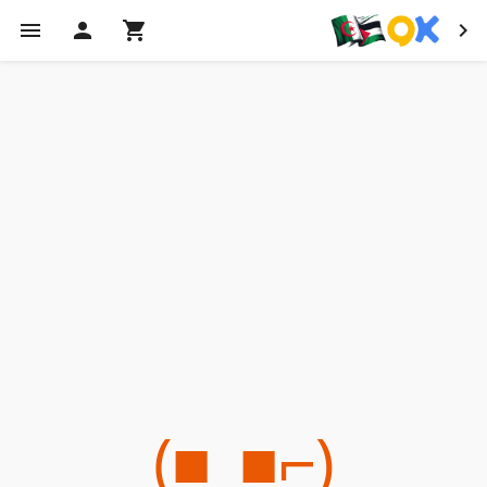
(⌐■_■)