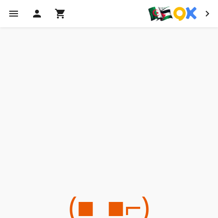
(⌐■_■)