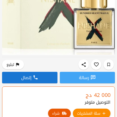
تبليع
رسالة
إتصال
42 000
دج
التوصيل متوفر
سلة المشتريات
شراء