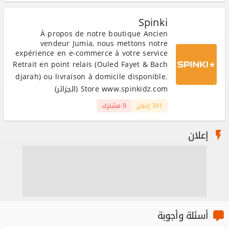
Spinki
À propos de notre boutique Ancien
vendeur Jumia, nous mettons notre
expérience en e-commerce à votre service
sur Ouedkniss. Nous proposons plusieurs
Retrait en point relais (Ouled Fayet & Bach
catégories de produits sélectionnés avec
djarah) ou livraison à domicile disponible.
soin, au meilleur rapport qualité/prix.
Store www.spinkidz.com (الجزائر)
Possible de commander directement sur
notre site www.spinkidz.com
391 إعلان
9 مشترك
إعلان
أسئلة وأجوبة