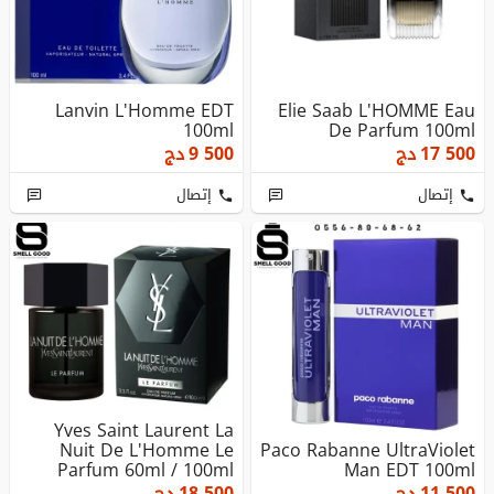
Lanvin L'Homme EDT
Elie Saab L'HOMME Eau
100ml
De Parfum 100ml
17 500
دج
9 500
دج
إتصال
إتصال
Yves Saint Laurent La
Nuit De L'Homme Le
Paco Rabanne UltraViolet
Parfum 60ml / 100ml
Man EDT 100ml
11 500
دج
18 500
دج