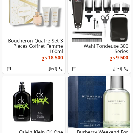
Boucheron Quatre Set 3
Pieces Coffret Femme
Wahl Tondeuse 300
100ml
Series
9 500
دج
18 500
دج
إتصال
إتصال
Calvin Klein CK One
Burberry Weekend For