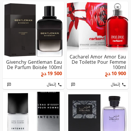
Cacharel Amor Amor Eau
Givenchy Gentleman Eau
De Toilette Pour Femme
De Parfum Boisée 100ml
100ml
10 900
دج
19 500
دج
إتصال
إتصال