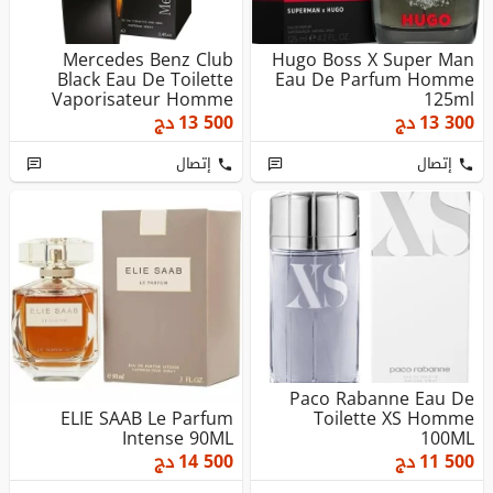
Mercedes Benz Club
Hugo Boss X Super Man
Black Eau De Toilette
Eau De Parfum Homme
Vaporisateur Homme
125ml
100 Ml
13 300
دج
13 500
دج
إتصال
إتصال
Paco Rabanne Eau De
ELIE SAAB Le Parfum
Toilette XS Homme
Intense 90ML
100ML
11 500
دج
14 500
دج