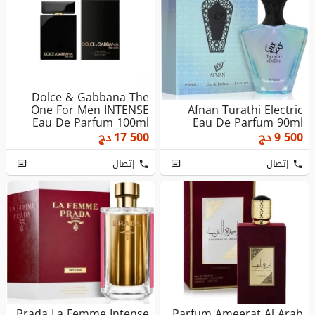
Dolce & Gabbana The
One For Men INTENSE
Afnan Turathi Electric
Eau De Parfum 100ml
Eau De Parfum 90ml
9 500
دج
17 500
دج
إتصال
إتصال
Prada La Femme Intense
Parfum Ameerat Al Arab