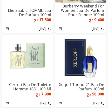
Burberry Weekend For
Elie Saab L'HOMME Eau
Women Eau De Parfum
De Parfum 100ml
Pour Femme 100ml
9 400
دج
17 500
دج
إتصال
إتصال
Cerruti Eau De Toilette
Xerjoff Torino 21 Eau De
Homme 1881 100 Ml
Parfum 100ml
58 000
دج
7 900
دج
إتصال
إتصال