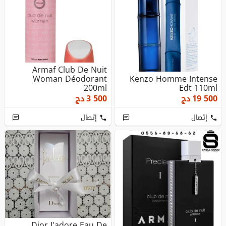
Armaf Club De Nuit
Woman Déodorant
Kenzo Homme Intense
200ml
Edt 110ml
19 500
دج
3 500
دج
إتصال
إتصال
Dior J'adore Eau De