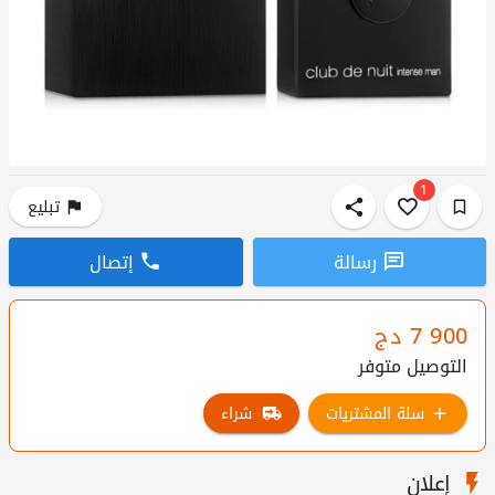
1
تبليع
رسالة
إتصال
7 900
دج
التوصيل متوفر
سلة المشتريات
شراء
إعلان