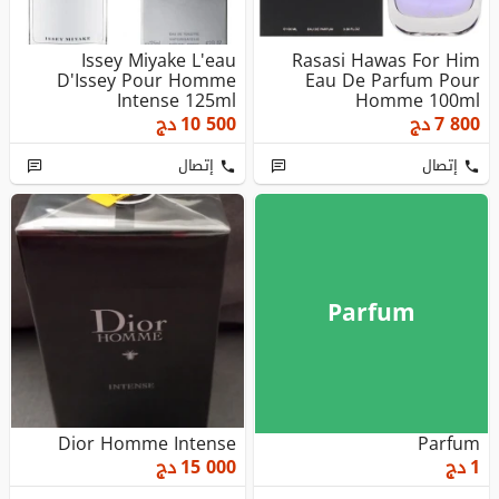
Issey Miyake L'eau
Rasasi Hawas For Him
D'Issey Pour Homme
Eau De Parfum Pour
Intense 125ml
Homme 100ml
7 800
دج
10 500
دج
إتصال
إتصال
Parfum
Dior Homme Intense
Parfum
1
دج
15 000
دج