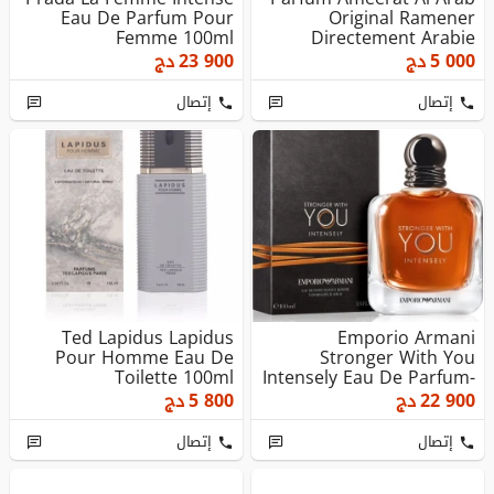
Eau De Parfum Pour
Original Ramener
Femme 100ml
Directement Arabie
Saoudite Or...
5 000
دج
23 900
دج
إتصال
إتصال
Ted Lapidus Lapidus
Emporio Armani
Pour Homme Eau De
Stronger With You
Toilette 100ml
Intensely Eau De Parfum-
100ml
22 900
دج
5 800
دج
إتصال
إتصال