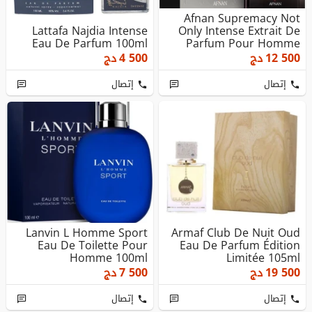
Afnan Supremacy Not
Lattafa Najdia Intense
Only Intense Extrait De
Eau De Parfum 100ml
Parfum Pour Homme
100ml
12 500
دج
4 500
دج
إتصال
إتصال
Lanvin L Homme Sport
Armaf Club De Nuit Oud
Eau De Toilette Pour
Eau De Parfum Édition
Homme 100ml
Limitée 105ml
19 500
دج
7 500
دج
إتصال
إتصال