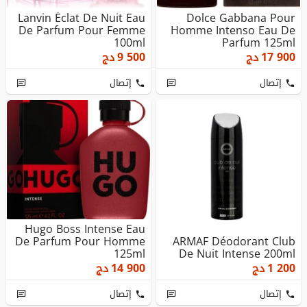
Lanvin Éclat De Nuit Eau
Dolce Gabbana Pour
De Parfum Pour Femme
Homme Intenso Eau De
100ml
Parfum 125ml
17 900
دج
9 500
دج
إتصال
إتصال
Hugo Boss Intense Eau
De Parfum Pour Homme
ARMAF Déodorant Club
125ml
De Nuit Intense 200ml
1 200
دج
14 900
دج
إتصال
إتصال