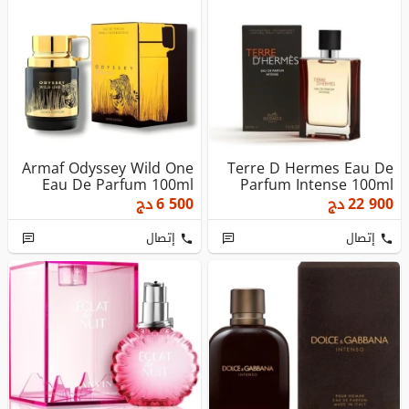
Armaf Odyssey Wild One
Terre D Hermes Eau De
Eau De Parfum 100ml
Parfum Intense 100ml
22 900
دج
6 500
دج
إتصال
إتصال