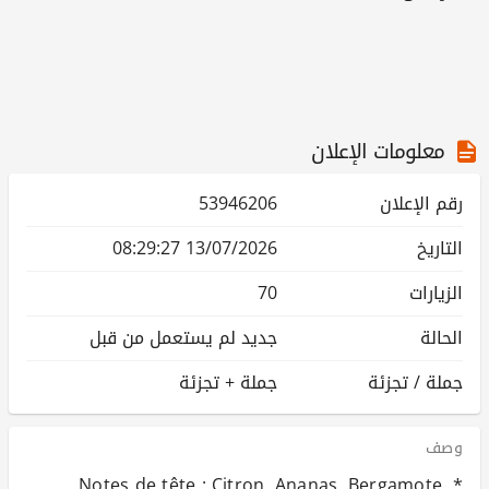
معلومات الإعلان
رقم الإعلان
53946206
التاريخ
13/07/2026 08:29:27
الزيارات
70
الحالة
جديد لم يستعمل من قبل
جملة / تجزئة
جملة + تجزئة
وصف
* Notes de tête : Citron, Ananas, Bergamote,