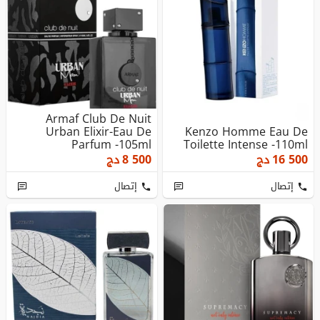
Armaf Club De Nuit
Urban Elixir-Eau De
Kenzo Homme Eau De
Parfum -105ml
Toilette Intense -110ml
16 500
دج
8 500
دج
إتصال
إتصال