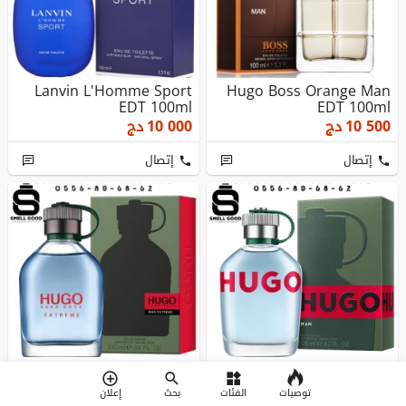
Lanvin L'Homme Sport
Hugo Boss Orange Man
EDT 100ml
EDT 100ml
10 500
دج
10 000
دج
إتصال
إتصال
Hugo Boss Man Extreme
Hugo Boss Man EDT
EDP 75ml / 100ml
75ml / 125ml / 200ml
توصيات
الفئات
بحث
إعلان
12 000
دج
11 000
دج