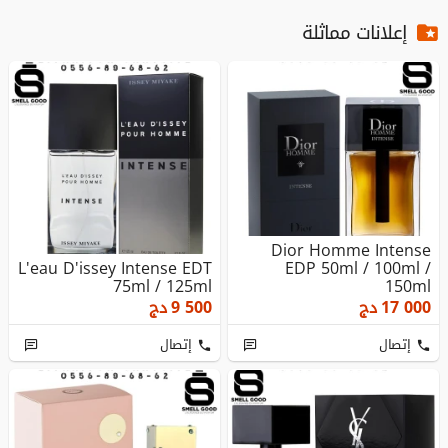
إعلانات مماثلة
Dior Homme Intense
L'eau D'issey Intense EDT
EDP 50ml / 100ml /
75ml / 125ml
150ml
17 000
دج
9 500
دج
إتصال
إتصال