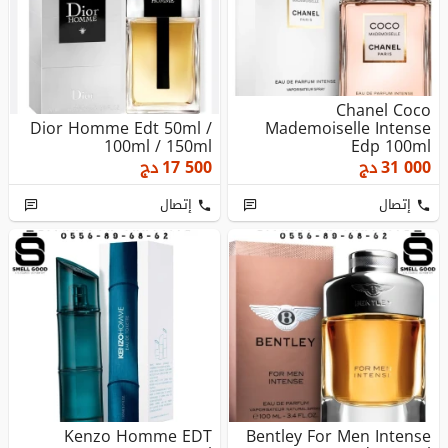
Chanel Coco
Dior Homme Edt 50ml /
Mademoiselle Intense
100ml / 150ml
Edp 100ml
31 000
دج
17 500
دج
إتصال
إتصال
Kenzo Homme EDT
Bentley For Men Intense